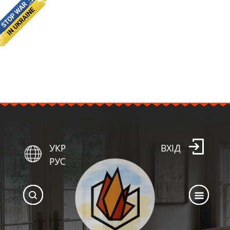
УКР
ВХІД
РУС