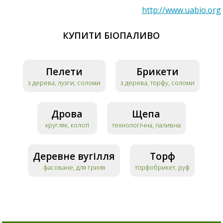
http://www.uabio.org
КУПИТИ БІОПАЛИВО
Пелети
Брикети
з дерева, лузги, соломи
з дерева, торфу, соломи
Дрова
Щепа
кругляк, колоті
технологічна, паливна
Деревне вугілля
Торф
фасоване, для гриля
торфобрикет, руф