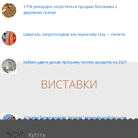
У РФ рекордно скоротяться продажі біопалива з
деревних гранул
Шмигаль запропонував альтернативу газу — пелети
Кабмін удвічі урізав програму теплих кредитів на 2021
ВИСТАВКИ
ЄС може дати теплий кредит на € 300 млн
%EXHIBITION_1%
У травні банки видали "теплих" кредитів на більш ніж
330 мільйонів
Купіть