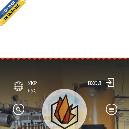
УКР
ВХОД
РУС