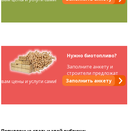
Нужно биотопливо?
Заполните анкету и
строители предложат
Заполнить анкету
вам цены и услуги сами!