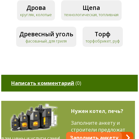
Дрова
Щепа
кругляк, колотые
технологическая, топливная
Древесный уголь
Торф
фасованый, для гриля
торфобрикет, руф
Написать комментарий
(
0
)
Нужен котел, печь?
Заполните анкету и
строители предложат
Заполнить анкету
вам цены и услуги сами!