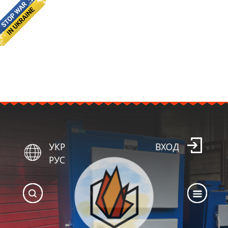
УКР
ВХОД
РУС