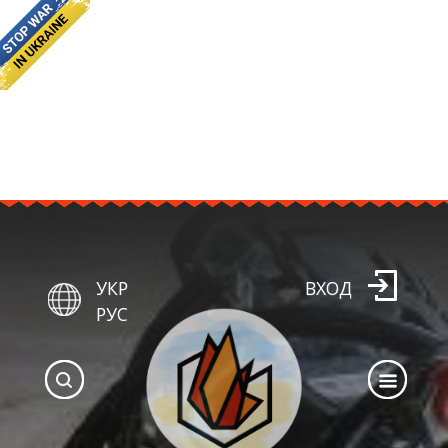
УКР
ВХОД
РУС