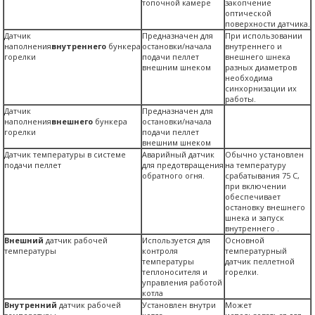
топочной камере
закопчение
оптической
поверхности датчика.
Датчик
Предназначен для
При использовании
наполнения
внутреннего
бункера
остановки/начала
внутреннего и
горелки
подачи пеллет
внешнего шнека
внешним шнеком
разных диаметров
необходима
синхорнизации их
работы.
Датчик
Предназначен для
наполнения
внешнего
бункера
остановки/начала
горелки
подачи пеллет
внешним шнеком
Датчик температуры в системе
Аварийный датчик
Обычно установлен
подачи пеллет
для предотвращения
на температуру
обратного огня.
срабатывания 75 С,
при включении
обеспечивает
остановку внешнего
шнека и запуск
внутреннего .
Внешний
датчик рабочей
Используется для
Основной
температуры
контроля
температурный
температуры
датчик пеллетной
теплоносителя и
горелки.
управления работой
котла
Внутренний
датчик рабочей
Установлен внутри
Может