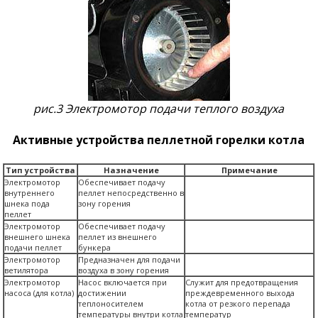
рис.3 Электромотор подачи теплого воздуха
Активные устройства пеллетной горелки котла
Тип устройства
Назначение
Примечание
Электромотор
Обеспечивает подачу
внутреннего
пеллет непосредственно в
шнека пода
зону горения
пеллет
Электромотор
Обеспечивает подачу
внешнего шнека
пеллет из внешнего
подачи пеллет
бункера
Электромотор
Предназначен для подачи
ветилятора
воздуха в зону горения
Электромотор
Насос включается при
Служит для предотвращения
насоса (для котла)
достижении
преждевременного выхода
теплоносителем
котла от резкого перепада
температуры внутри котла
температур