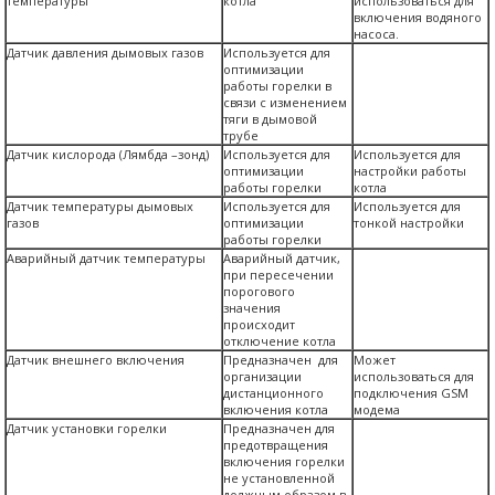
температуры
котла
использоваться для
включения водяного
насоса.
Датчик давления дымовых газов
Используется для
оптимизации
работы горелки в
связи с изменением
тяги в дымовой
трубе
Датчик кислорода (Лямбда –зонд)
Используется для
Используется для
оптимизации
настройки работы
работы горелки
котла
Датчик температуры дымовых
Используется для
Используется для
газов
оптимизации
тонкой настройки
работы горелки
Аварийный датчик температуры
Аварийный датчик,
при пересечении
порогового
значения
происходит
отключение котла
Датчик внешнего включения
Предназначен для
Может
организации
использоваться для
дистанционного
подключения GSM
включения котла
модема
Датчик установки горелки
Предназначен для
предотвращения
включения горелки
не установленной
должным образом в