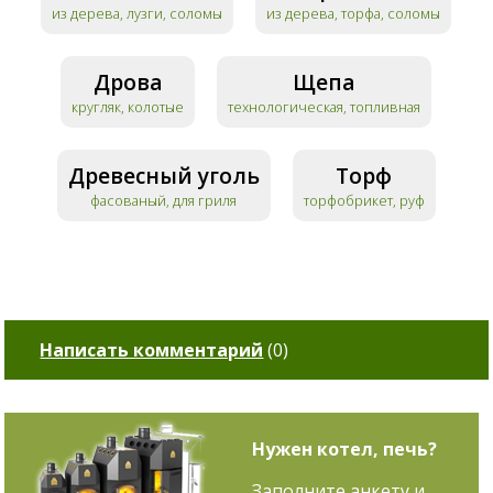
из дерева, лузги, соломы
из дерева, торфа, соломы
Дрова
Щепа
кругляк, колотые
технологическая, топливная
Древесный уголь
Торф
фасованый, для гриля
торфобрикет, руф
Написать комментарий
(
0
)
Нужен котел, печь?
Заполните анкету и