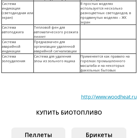
Система
В простых моделях
индикации
используется несколько
(светодиодная или
разноцветных светодиодов, в
экран)
продвинутых моделях – ЖК
экран
Система
Тепловой фен для
автоподжига
автоматического розжига
пеллет
Система
Предназначен для
аварийной
организации удаленной
индикации
аварийной сигнализации
Система
Система для удаления
Применяется как правило на
золоудаления
злоы из зольного ящика
горелках промышленного
масштаба и на некоторых
факельных бытовых
http://www.woodheat.ru
КУПИТЬ БИОТОПЛИВО
Пеллеты
Брикеты