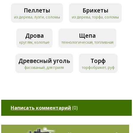
Пеллеты
Брикеты
из дерева, лузги, соломы
из дерева, торфа, соломы
Дрова
Щепа
кругляк, колотые
технологическая, топливная
Древесный уголь
Торф
фасованый, для гриля
торфобрикет, руф
Написать комментарий
(
0
)