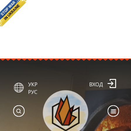
УКР
ВХОД
РУС