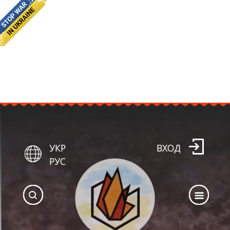
УКР
ВХОД
РУС