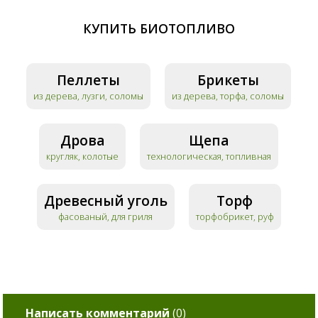
КУПИТЬ БИОТОПЛИВО
Пеллеты
Брикеты
из дерева, лузги, соломы
из дерева, торфа, соломы
Дрова
Щепа
кругляк, колотые
технологическая, топливная
Древесный уголь
Торф
фасованый, для гриля
торфобрикет, руф
Написать комментарий
(
0
)