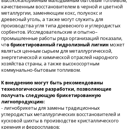
высококалорийным малодымным бытовым топливом,
качественным восстановителем в черной и цветной
металлургии, заменяющим кокс, полукокс и
древесный уголь, а также могут служить для
производства угля типа древесного и углеродистых
сорбентов. Исследовательские и опытно–
промышленные работы ряда организаций показали,
чт
о брикетированный гидролизный лигнин
может
являться ценным сырьем для металлургической,
энергетической и химической отраслей народного
хозяйства страны, а также высокосортным
коммунально-бытовым топливом.
К внедрению могут быть рекомендованы
технологические разработки, позволяющие
получать следующую брикетированную
лигнопродукцию:
- лигнобрикеты для замены традиционных
углеродистых металлургических восстановителей и
кусковой шихты в производстве кристаллического
кремния и ферросплавов;