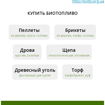
http://kotly.org.ua
КУПИТЬ БИОТОПЛИВО
Пеллеты
Брикеты
из дерева, лузги, соломы
из дерева, торфа, соломы
Дрова
Щепа
кругляк, колотые
технологическая, топливная
Древесный уголь
Торф
фасованый, для гриля
торфобрикет, руф