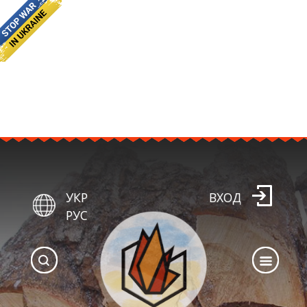
УКР
ВХОД
РУС