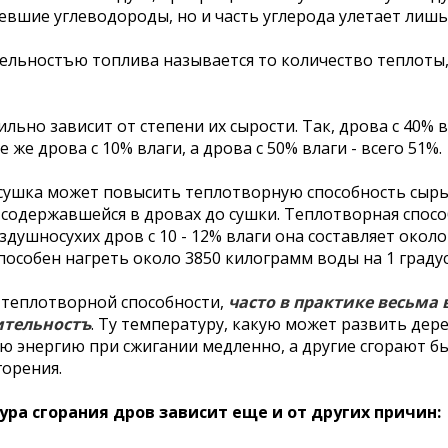
ревшие углеводороды, но и часть углерода улетает лишь
льностъю топлива называется то количество теплоты,
льно зависит от степени их сырости. Так, дрова с 40% 
 же дрова с 10% влаги, а дрова с 50% влаги - всего 51%.
 сушка может повысить теплотворную способность сырых
, содержавшейся в дровах до сушки. Теплотворная спос
душносухих дров с 10 - 12% влаги она составляет около 
особен нагреть около 3850 килограмм воды на 1 градус
 теплотворной способности,
часто в практике весьма
ительностъ
. Ту температуру, какую может развить дер
 энергию при сжигании медленно, а другие сгорают бы
орения.
ра сгорания дров зависит еще и от других причин: