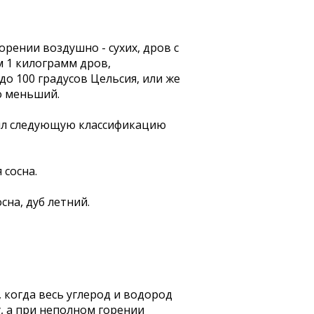
рении воздушно - сухих, дров с
м 1 килограмм дров,
о 100 градусов Цельсия, или же
о меньший.
л следующую классификацию
 сосна.
сна, дуб летний.
 когда весь углерод и водород
у, а при неполном горении