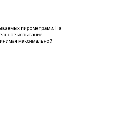
зываемых пирометрами. На
тельное испытание
ринимая максимальной