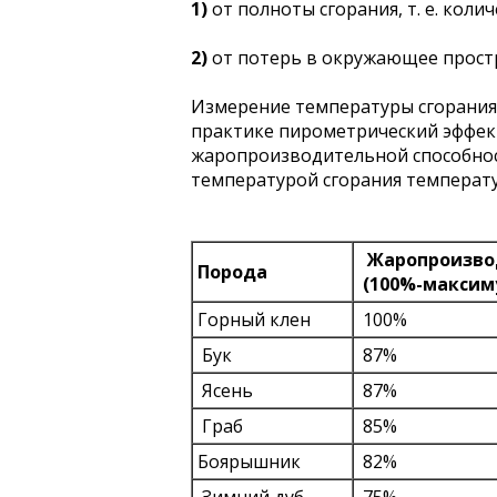
1)
от полноты сгорания, т. е. кол
2)
от потерь в окружающее прост
Измерение температуры сгорания
практике пирометрический эффект 
жаропроизводительной способнос
температурой сгорания температур
Жаропроизво
Порода
(100%-максим
Горный клен
100%
Бук
87%
Ясень
87%
Граб
85%
Боярышник
82%