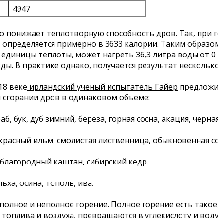
4947
о понижает теплотворную способность дров. Так, при го
 опреде­ляется примерно в 3633 калории. Таким образо
диницы теплоты, может нагреть 36,3 литра воды от 0 д
ды. В практике однако, получается результат нескольк
18 веке
ирландский ученый испытатель Гайер
предложи
 сгорании дров в одинаковом объеме:
граб, бук, дуб зимний, береза, горная сосна, акация, черная
, красный ильм, смолистая лиственница, обыкно­венная со
 благородный каштан, сибир­ский кедр.
ьха, осина, тополь, ива.
олное и неполное горение. Полное горение есть такое,
 топлива и воздуха, превращаются в углекислоту и вод