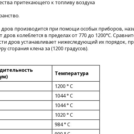
ичества притекающего к топливу воздуха
ранство.
 дров производится при помощи особых приборов, на
дров ко­леблется в пределах от 770 до 1200°С. Сравни
ти дров устанавливает нижеследующий их порядок, п
у сгорания клена за (1200 градусов).
дительность
Температура
ум)
1200 ° С
1044 ° С
1044 ° С
1020 ° С
984 ° С