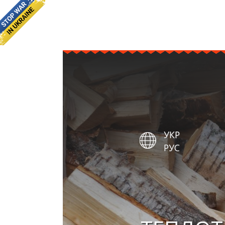
УКР
РУС