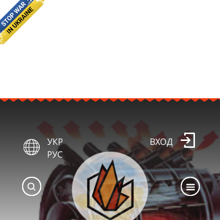
УКР
ВХОД
РУС