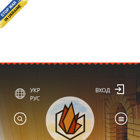
УКР
ВХОД
РУС