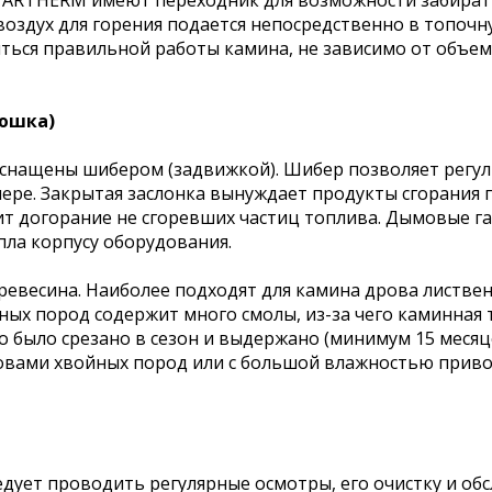
ARTHERM имеют переходник для возможности забирать 
 воздух для горения подается непосредственно в топоч
биться правильной работы камина, не зависимо от объе
ьюшка)
снащены шибером (задвижкой). Шибер позволяет регул
ере. Закрытая заслонка вынуждает продукты сгорания 
ит догорание не сгоревших частиц топлива. Дымовые 
пла корпусу оборудования.
евесина. Наиболее подходят для камина дрова лиственн
ойных пород содержит много смолы, из-за чего каминная
о было срезано в сезон и выдержано (минимум 15 месяце
овами хвойных пород или с большой влажностью прив
едует проводить регулярные осмотры, его очистку и об