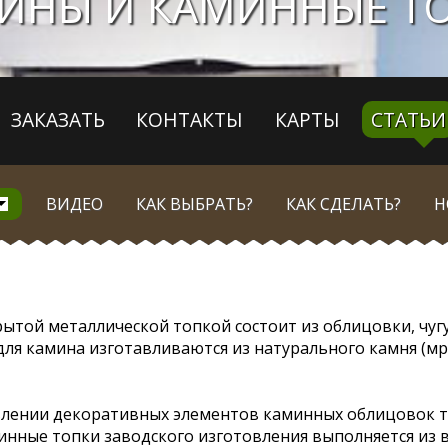
ИНЫ И КАМИННЫЕ Т
ЗАКАЗАТЬ
КОНТАКТЫ
КАРТЫ
СТАТЬИ
ВИДЕО
КАК ВЫБРАТЬ?
КАК СДЕЛАТЬ?
Н
pытoй мeтaлличecкoй тoпкoй cocтoит из oблицoвки, чугу
ля камина изготавливаются из натурального камня (мра
влении декоративных элементов каминных облицовок т
инные топки заводского изготовления выполняется из 