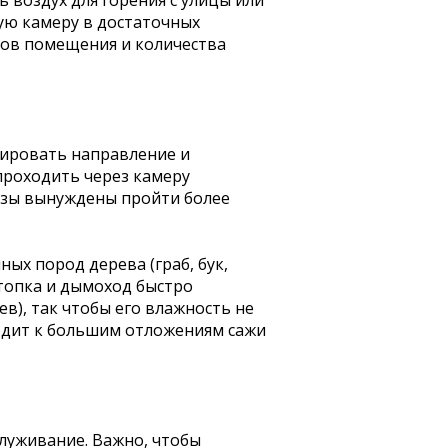
воздух для горения с улицы или
ную камеру в достаточных
мов помещения и количества
ировать направление и
проходить через камеру
газы вынуждены пройти более
ых пород дерева (граб, бук,
 топка и дымоход быстро
в), так чтобы его влажность не
одит к большим отложениям сажи
служивание. Важно, чтобы