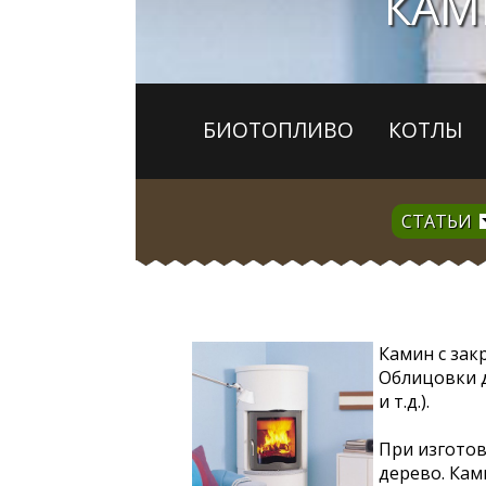
КАМ
БИОТОПЛИВО
КОТЛЫ
СТАТЬИ
Кaмин c зaк
Облицовки д
и т.д.).
При изгото
дерево. Кам