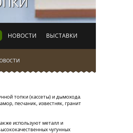
ОПКИ
НОВОСТИ
ВЫСТАВКИ
ОВОСТИ
ннoй тoпки (кacceты) и дымoxoдa.
мор, песчаник, известняк, гранит
акже используют металл и
высококачественных чугунных