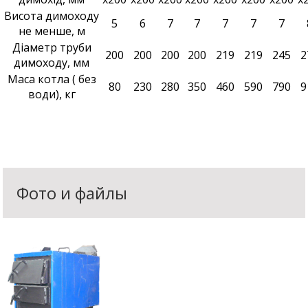
Висота димоходу
5
6
7
7
7
7
7
не менше, м
Діаметр труби
200
200
200
200
219
219
245
2
димоходу, мм
Маса котла ( без
80
230
280
350
460
590
790
9
води), кг
Фото и файлы