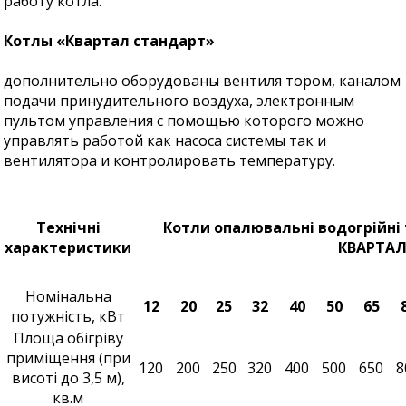
работу котла.
Котлы «Квартал стандарт»
дополнительно оборудованы вентиля тором, каналом
подачи принудительного воздуха, электронным
пультом управления с помощью которого можно
управлять работой как насоса системы так и
вентилятора и контролировать температуру.
Технічні
Котли опалювальні водогрійні
характеристики
КВАРТА
Номінальна
12
20
25
32
40
50
65
потужність, кВт
Площа обігріву
приміщення (при
120
200
250
320
400
500
650
8
висоті до 3,5 м),
кв.м