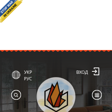
УКР
ВХОД
РУС