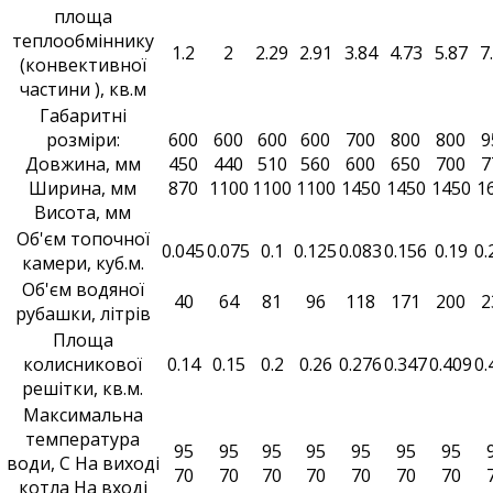
площа
теплообміннику
1.2
2
2.29
2.91
3.84
4.73
5.87
7
(конвективної
частини ), кв.м
Габаритні
розміри:
600
600
600
600
700
800
800
9
Довжина, мм
450
440
510
560
600
650
700
7
Ширина, мм
870
1100
1100
1100
1450
1450
1450
1
Висота, мм
Об'єм топочної
0.045
0.075
0.1
0.125
0.083
0.156
0.19
0.
камери, куб.м.
Об'єм водяної
40
64
81
96
118
171
200
2
рубашки, літрів
Площа
колисникової
0.14
0.15
0.2
0.26
0.276
0.347
0.409
0.
решітки, кв.м.
Максимальна
температура
95
95
95
95
95
95
95
води, С На виході
70
70
70
70
70
70
70
котла На вході