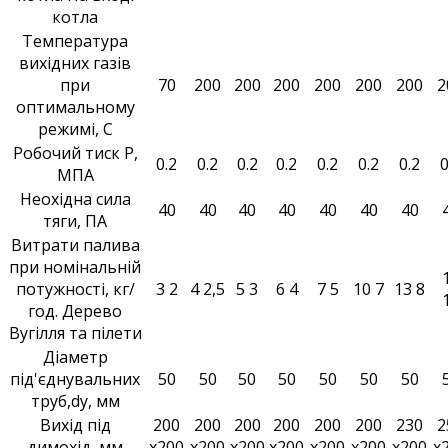
котла
Температура
вихідних газів
при
70
200
200
200
200
200
200
2
оптимальному
режимі, С
Робочий тиск Р,
0.2
0.2
0.2
0.2
0.2
0.2
0.2
0
МПА
Неохідна сила
40
40
40
40
40
40
40
тяги, ПА
Витрати палива
при номінальній
потужності, кг/
3 2
4 2,5
5 3
6 4
7 5
10 7
13 8
год. Дерево
Вугілля та пілети
Діаметр
під'єднувальних
50
50
50
50
50
50
50
труб,dy, мм
Вихід під
200
200
200
200
200
200
230
2
димохід, мм
х200
х200
х200
х200
х200
х200
х200
х