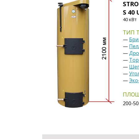
STRO
S 40
40 кВт
ТИП 
—
Бри
—
Пел
—
Дро
—
Тор
—
Щеп
—
Уго
—
Эко
ПЛО
200-5