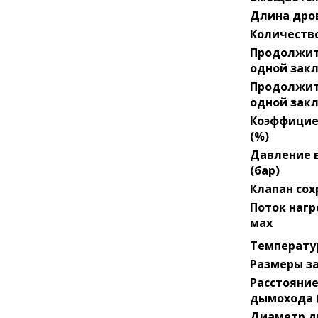
Длина дров
Количество
Продолжит
одной закл
Продолжит
одной закл
Коэффицие
(%)
Давление в
(бар)
Клапан сох
Поток нагр
мах
Температур
Размеры за
Расстояние
дымохода 
Диаметр д