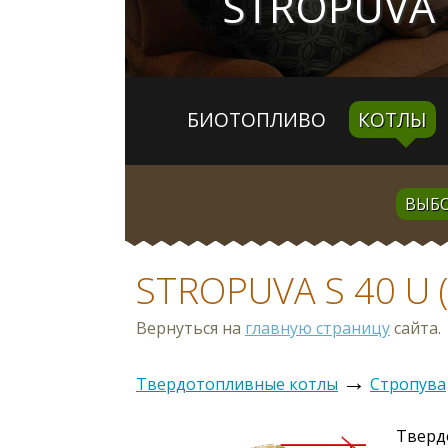
STROPUVA 
БИОТОПЛИВО
КОТЛЫ
ВЫБО
STROPUVA S 40 U
Вернуться на
главную страницу
сайта.
→
Твердотопливные котлы
Стропува
Тверд