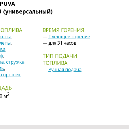
PUVA
 U (универсальный)
ТОПЛИВА
ВРЕМЯ ГОРЕНИЯ
кеты
,
—
Тлеющее горение
леты
,
— для 31 часов
ва
,
ф
,
ТИП ПОДАЧИ
а, стружка
,
ТОПЛИВА
ль
,
—
Ручная подача
-горошек
ЩАДЬ
2
00
м