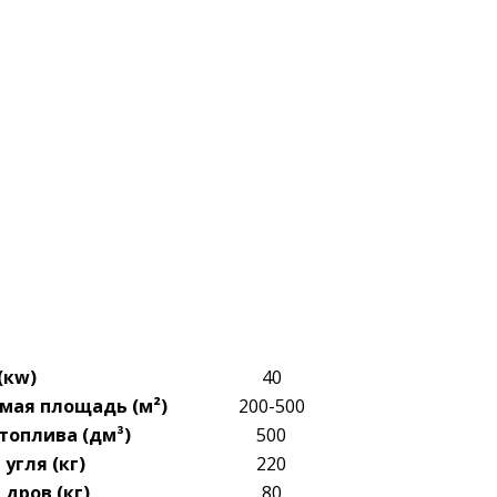
(кw)
40
мая площадь (м²)
200-500
топлива (дм³)
500
угля (кг)
220
дров (кг)
80