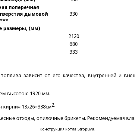
ая поперечная
тверстия дымовой
330
)***
 размеры, (мм)
2120
680
333
 топлива зависит от его качества, внутренней и вне
яем высотою 1920 мм.
2.
н кирпич 13x26=338cм
весные отходы, опилочные брикеты. Рекомендуемая влаж
Конструкция котла Stropuva.