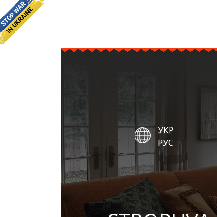
УКР
РУС