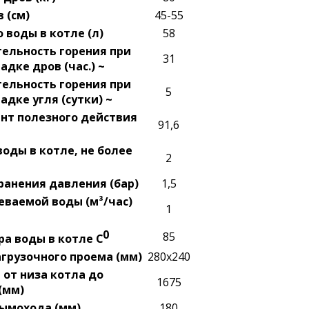
 (см)
45-55
 воды в котле (л)
58
ельность горения при
31
адке дров (час.) ~
ельность горения при
5
адке угля (сутки) ~
нт полезного действия
91,6
оды в котле, не более
2
ранения давления (бар)
1,5
еваемой воды (м³/час)
1
0
85
а воды в котле C
грузочного проема (мм)
280x240
 от низа котла до
1675
(мм)
ымохода (мм)
180