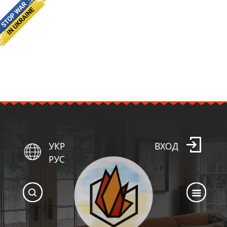
УКР
ВХОД
РУС