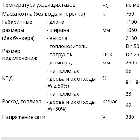
о
Температура уходящих газов
не ме
С
Масса котла (без воды и горелки)
кг
760
Габаритные
- длина
1100
размеры
- ширина
мм
1060
(без бункера)
- высота
2180
- теплоноситель
-
Dn 50
Размер
- патрубок
ПСК
Dn 25
подключения:
- дымоход
мм
260 х
- на пеллетах
85
КПД:
%
- дрова и их отходы
81 - 8
(W ≥ 50%)
- на пеллетах
23
Расход топлива:
кг/час
- дрова и их отходы
42
(W=30%)
Напряжение сети
V
380