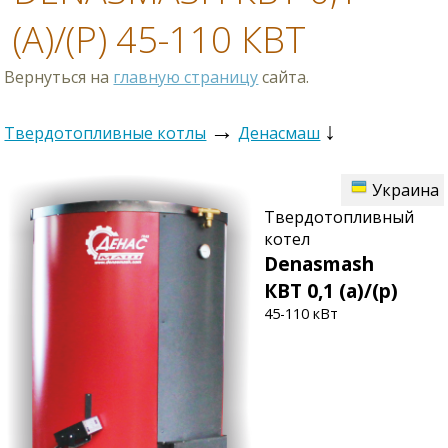
(А)/(Р) 45-110 КВТ
Вернуться на
главную страницу
сайта.
→
↓
Твердотопливные котлы
Денасмаш
Украина
Твердотопливный
котел
Denasmash
КВТ 0,1 (а)/(р)
45-110 кВт