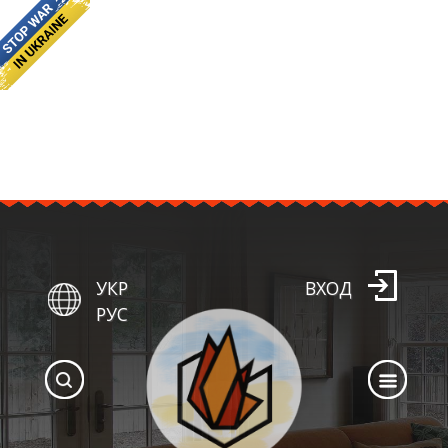
УКР
ВХОД
РУС