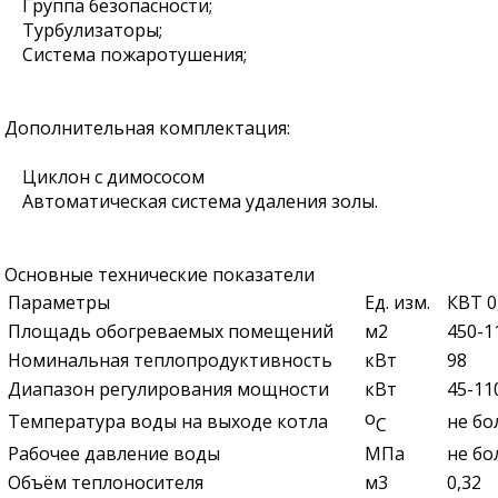
Группа безопасности;
Турбулизаторы;
Система пожаротушения;
Дополнительная комплектация:
Циклон с димососом
Автоматическая система удаления золы.
Основные технические показатели
Параметры
Ед. изм.
КВТ 0,
Площадь обогреваемых помещений
м2
450-1
Номинальная теплопродуктивность
кВт
98
Диапазон регулирования мощности
кВт
45-11
о
Температура воды на выходе котла
не бо
С
Рабочее давление воды
МПа
не бол
Объём теплоносителя
м3
0,32