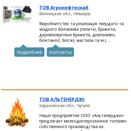
ТОВ Агронефтеснаб
Винницкая обл., Немирів
Виробнитство та реалізація твердого та
жидкого біопалива (пелети, брикети,
деревновугільні брикети, дизпаливо,
біоетанол, біогаз, мастила та ін.). ...
подробнее
контакты
ТОВ АЛЬТЕНЕРДЖІ
Харьковская обл., Чугуев
Наше предприятие ООО «Альтэнерджи»
предлагает мелкодисперсионное топливо
собственного производства из