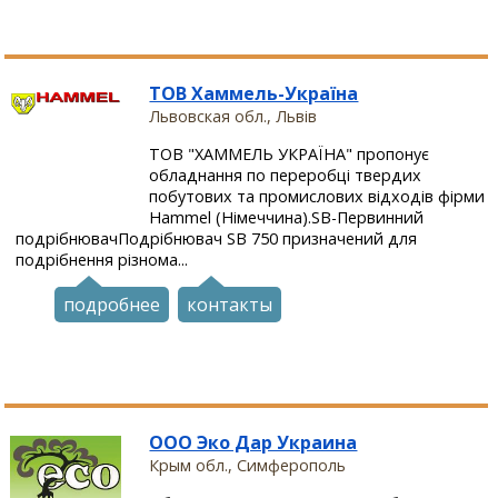
ТОВ Хаммель-Україна
Львовская обл., Львів
ТОВ "ХАММЕЛЬ УКРАЇНА" пропонує
обладнання по переробці твердих
побутових та промислових відходів фірми
Hammel (Німеччина).SB-Первинний
подрібнювачПодрібнювач SB 750 призначений для
подрібнення різнома...
подробнее
контакты
ООО Эко Дар Украина
Крым обл., Симферополь