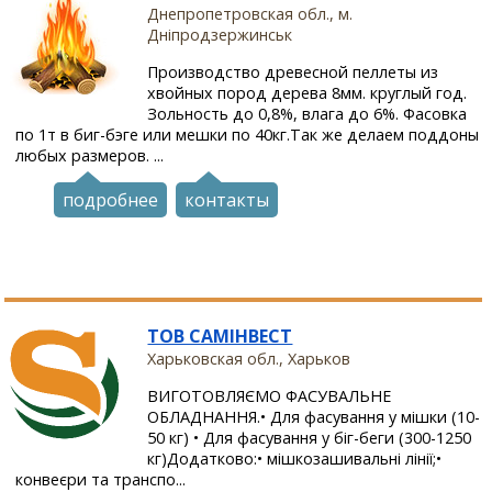
Днепропетровская обл., м.
Дніпродзержинськ
Производство древесной пеллеты из
хвойных пород дерева 8мм. круглый год.
Зольность до 0,8%, влага до 6%. Фасовка
по 1т в биг-бэге или мешки по 40кг.Так же делаем поддоны
любых размеров. ...
подробнее
контакты
ТОВ САМІНВЕСТ
Харьковская обл., Харьков
ВИГОТОВЛЯЄМО ФАСУВАЛЬНЕ
ОБЛАДНАННЯ.•‎ Для фасування у мішки (10-
50 кг) •‎ Для фасування у біг-беги (300-1250
кг)Додатково:•‎ мішкозашивальні лінії;•‎
конвеєри та транспо...