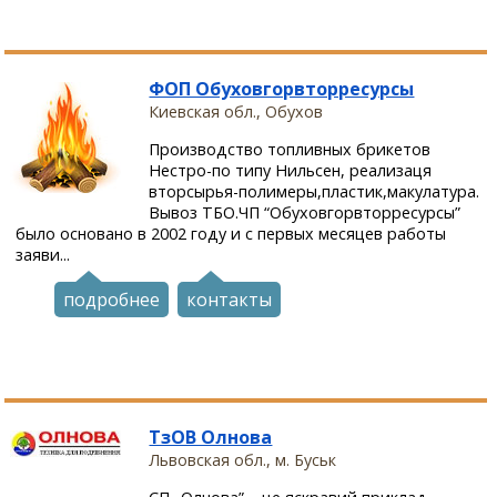
ФОП Обуховгорвторресурсы
Киевская обл., Обухов
Производство топливных брикетов
Нестро-по типу Нильсен, реализаця
вторсырья-полимеры,пластик,макулатура.
Вывоз ТБО.ЧП “Обуховгорвторресурсы”
было основано в 2002 году и с первых месяцев работы
заяви...
подробнее
контакты
ТзОВ Олнова
Львовская обл., м. Буськ