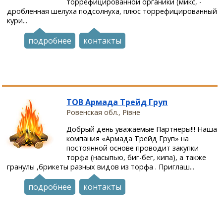
торрефицированной органики (микс, -
дробленная шелуха подсолнуха, плюс торрефицированный
кури...
подробнее
контакты
ТОВ Армада Трейд Груп
Ровенская обл., Рівне
Добрый день уважаемые Партнеры!!! Наша
компания «Армада Трейд Груп» на
постоянной основе проводит закупки
торфа (насыпью, биг-бег, кипа), а также
гранулы ,брикеты разных видов из торфа . Приглаш...
подробнее
контакты