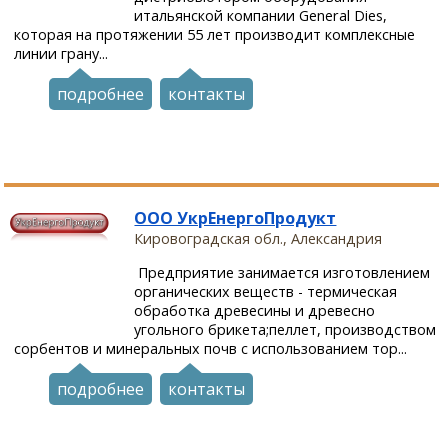
итальянской компании General Dies,
которая на протяжении 55 лет производит комплексные
линии грану...
подробнее
контакты
ООО УкрЕнергоПродукт
Кировоградская обл., Александрия
Предприятие занимается изготовлением
органических веществ - термическая
обработка древесины и древесно
угольного брикета;пеллет, производством
сорбентов и минеральных почв с использованием тор...
подробнее
контакты