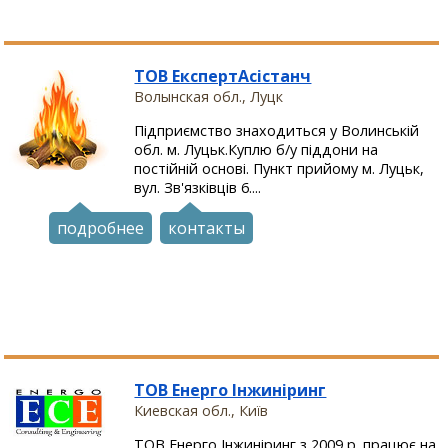
ТОВ ЕкспертАсістанч
Волынская обл., Луцк
Підприємство знаходиться у Волинській
обл. м. Луцьк.Куплю б/у піддони на
постійній основі. Пункт прийому м. Луцьк,
вул. Зв'язківців 6....
подробнее
контакты
ТОВ Енерго Інжиніринг
Киевская обл., Київ
ТОВ Енерго Інжиніринг з 2009 р. працює на