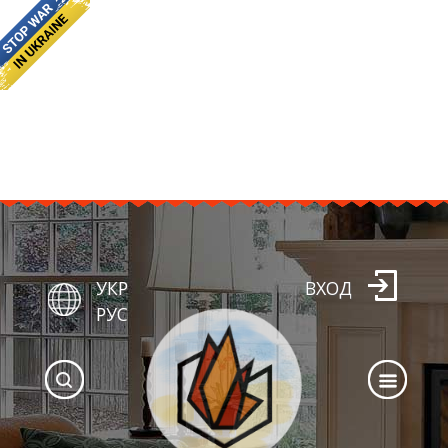
УКР
ВХОД
РУС