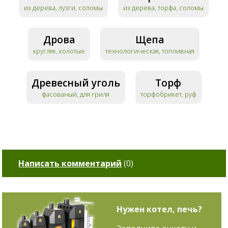
из дерева, лузги, соломы
из дерева, торфа, соломы
Дрова
Щепа
кругляк, колотые
технологическая, топливная
Древесный уголь
Торф
фасованый, для гриля
торфобрикет, руф
Написать комментарий
(
0
)
Нужен котел, печь?