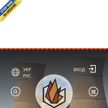
УКР
ВХОД
РУС