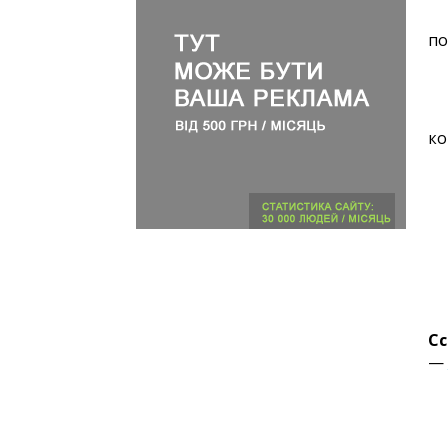
по
ко
Сс
—