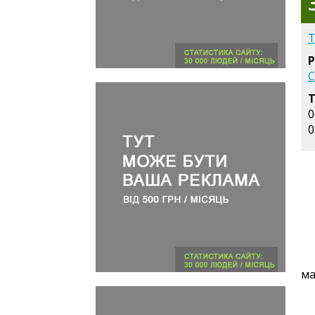
Т
Р
С
Т
0
0
ма