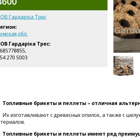
3600
ОВ Гардаріка Трес
егион:
умская обл.
ОВ Гардаріка Трес:
685778855,
54 270 5003
Топливные брикеты и пеллеты – отличная альтер
Их изготавливают с древесных опилок, а также с шелу
териалов.
Топливные брикеты и пеллеты имеют ряд преимущ