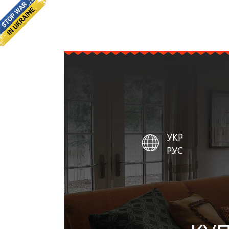
УКР
РУС