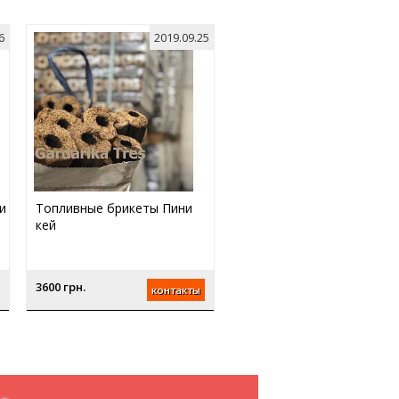
6
2019.09.25
и
Топливные брикеты Пини
кей
3600 грн.
контакты