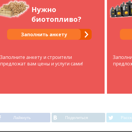
Нужно
биотопливо?
Заполнить анкету
Заполните анкету и строители
Заполни
предложат вам цены и услуги сами!
предлож
Лайкнуть
Поделиться
Расск