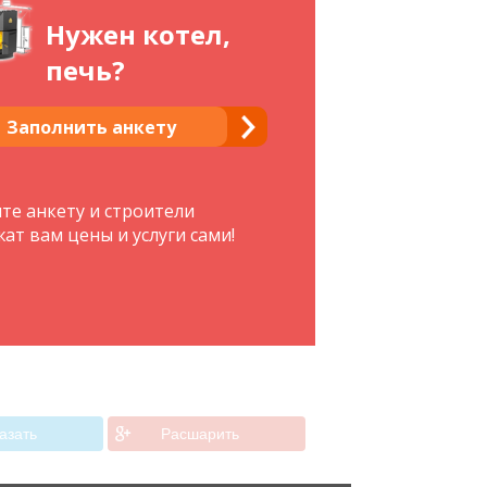
Нужен котел,
печь?
Заполнить анкету
те анкету и строители
ат вам цены и услуги сами!
азать
Расшарить