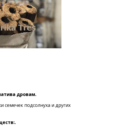
натива дровам.
хи семечек подсолнуха и других
еств:.