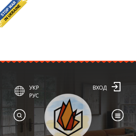
УКР
ВХОД
РУС