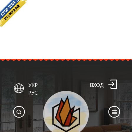
УКР
ВХОД
РУС