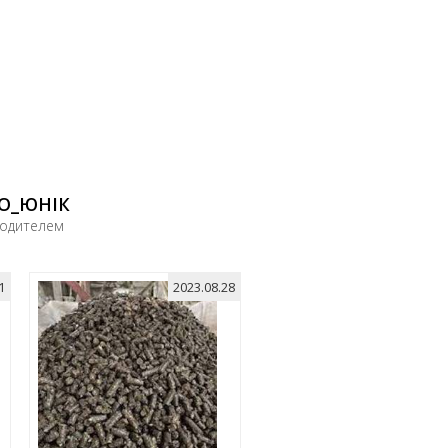
ІО_ЮНІК
водителем
1
2023.08.28