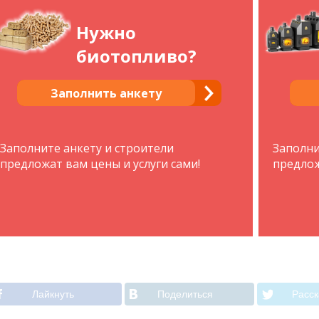
Нужно
биотопливо?
Заполнить анкету
Заполните анкету и строители
Заполни
предложат вам цены и услуги сами!
предлож
Лайкнуть
Поделиться
Расск