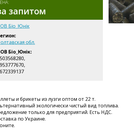
ЕНА:
за запитом
ОВ Біо_Юнік
егион:
олтавская обл.
ОВ Біо_Юнік:
503568280,
953777670,
672339137
ллеты и брикеты из лузги оптом от 22 т.
ьтернативный экологически чистый вид топлива.
едложение только для предприятий. Есть НДС.
ставка по Украине.
оните.