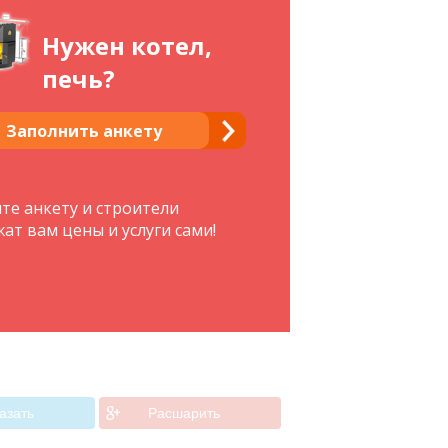
Нужен котел,
печь?
Заполнить анкету
те анкету и строители
ат вам цены и услуги сами!
азать
Расшарить