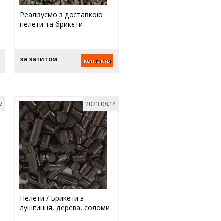
Реалізуємо з доставкою
пелети та брикети
за запитом
контакты
7
2023.08.14
Пелети / Брикети з
лушпиння, дерева, соломи.