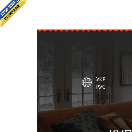
УКР
РУС