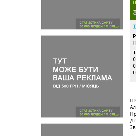
Ц
Т
Р
П
Т
0
0
0
Пе
Ал
Пр
До
Зв