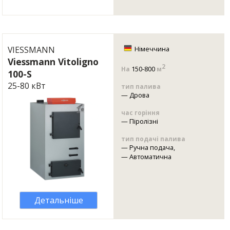
VIESSMANN
Німеччина
Viessmann Vitoligno
2
150-800
На
м
100-S
25-80 кВт
тип палива
—
Дрова
час горіння
—
Піролізні
тип подачі палива
—
Ручна подача
,
—
Автоматична
Детальніше