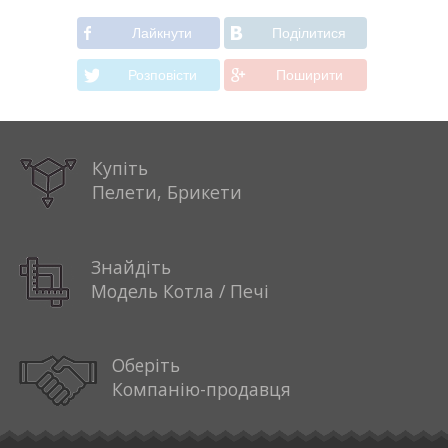
Лайкнути
Подiлитися
Розповiсти
Поширити
Купіть
Пелети, Брикети
Знайдіть
Модель Котла / Печі
Оберіть
Компанію-продавця