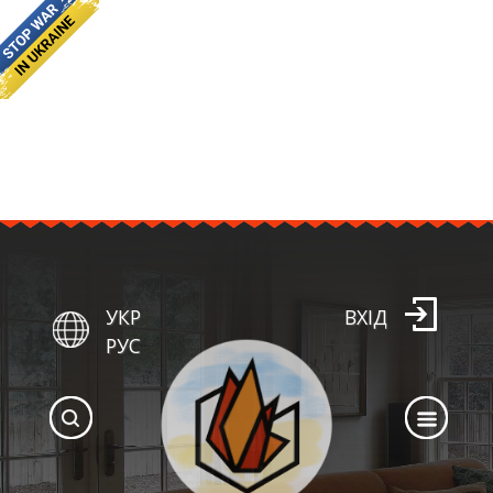
УКР
ВХІД
РУС