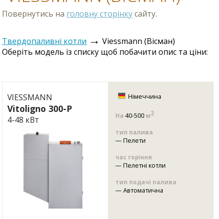
Повернутись на
головну сторінку
сайту.
→
Твердопаливні котли
Viessmann (Вісман)
Оберіть модель із списку щоб побачити опис та ціни:
VIESSMANN
Німеччина
Vitoligno 300-P
2
40-500
На
м
4-48 кВт
тип палива
—
Пелети
час горіння
—
Пелетні котли
тип подачі палива
—
Автоматична