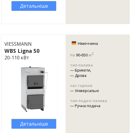
Детальніше
VIESSMANN
Німеччина
WBS Ligna 50
2
90-650
На
м
20-110 кВт
тип палива
—
Брикети
,
—
Дрова
час горіння
—
Універсальні
тип подачі палива
—
Ручна подача
Детальніше