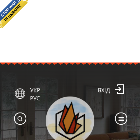
УКР
ВХІД
РУС