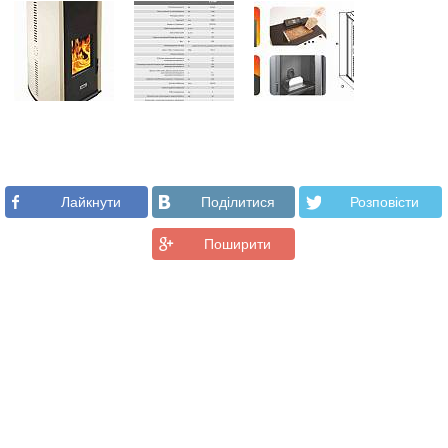
Лайкнути
Подiлитися
Розповiсти
Поширити