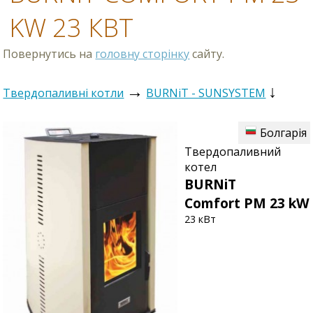
KW 23 КВТ
Повернутись на
головну сторінку
сайту.
→
↓
Твердопаливні котли
BURNiT - SUNSYSTEM
Болгарія
Твердопаливний
котел
BURNiT
Comfort PM 23 kW
23 кВт