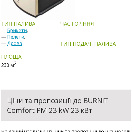
ТИП ПАЛИВА
ЧАС ГОРІННЯ
—
Брикети
,
—
—
Пелети
,
—
Дрова
ТИП ПОДАЧІ ПАЛИВА
—
ПЛОЩА
2
230
м
Ціни та пропозиції до BURNiT
Comfort PM 23 kW 23 кВт
На даний час відкриті ціни та пропозиції до цієї моделі