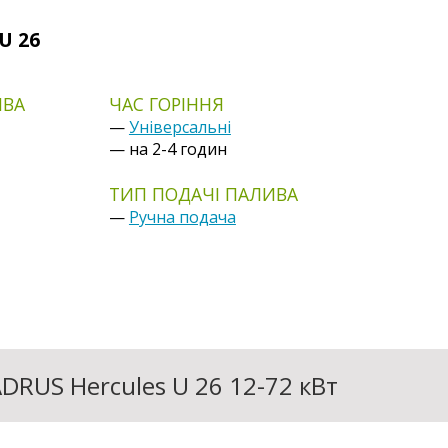
U 26
ИВА
ЧАС ГОРІННЯ
—
Універсальні
— на 2-4 годин
ТИП ПОДАЧІ ПАЛИВА
—
Ручна подача
ADRUS Hercules U 26 12-72 кВт