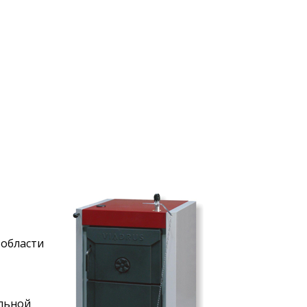
 области
ельной