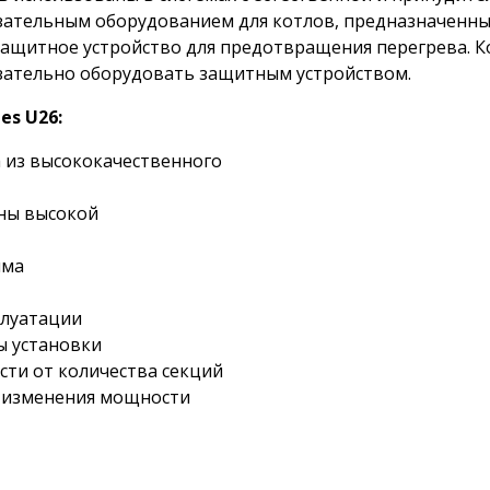
зательным оборудованием для
котлов, предназначенны
 защитное устройство для предотвращения
перегрева. К
зательно оборудовать защитным устройством.
es U26:
 из высококачественного
ны высокой
има
плуатации
ы установки
ти от количества секций
 изменения мощности