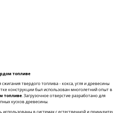
вердом топливе
 сжигания твердого топлива -
кокса, угля и древесины
тке конструкции был использован
многолетний опыт в
м топливе
. Загрузочное отверстие разработано
для
упных кусков
древесины.
ь использованы в системах
с естественной и принудит