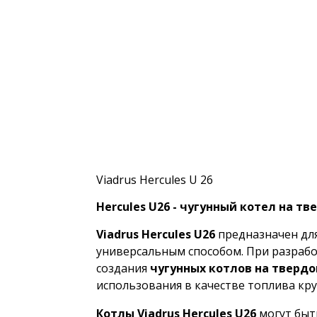
Viadrus Hercules U 26
Hercules U26 - чугунный котел на т
Viadrus Hercules U26
предназначен для
универсальным способом.
При разрабо
создания
чугунных котлов
на твердо
использования в качестве топлива кр
Котлы Viadrus Hercules U26
могут быт