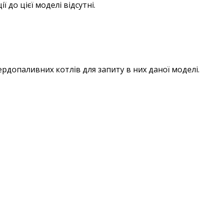
 до цієї моделі відсутні.
ердопаливних котлів для запиту в них даної моделі.