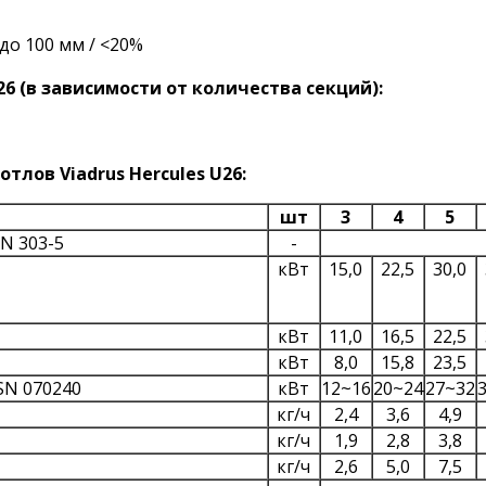
до 100 мм / <20%
26 (в зависимости от количества секций):
лов Viadrus Hercules U26:
шт
3
4
5
EN 303-5
-
кВт
15,0
22,5
30,0
кВт
11,0
16,5
22,5
кВт
8,0
15,8
23,5
SN 070240
кВт
12~16
20~24
27~32
кг/ч
2,4
3,6
4,9
кг/ч
1,9
2,8
3,8
кг/ч
2,6
5,0
7,5