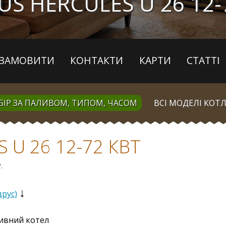
US HERCULES U 26 12-
ЗАМОВИТИ
КОНТАКТИ
КАРТИ
СТАТТІ
БІР ЗА ПАЛИВОМ, ТИПОМ, ЧАСОМ
ВСІ МОДЕЛІ КОТЛ
 U 26 12-72 КВТ
.
↓
друс)
ивний котел