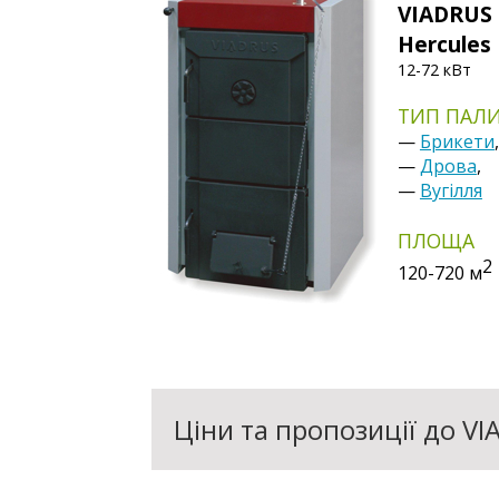
VIADRUS
Hercules 
12-72 кВт
ТИП ПАЛ
—
Брикети
,
—
Дрова
,
—
Вугілля
ПЛОЩА
2
120-720
м
Ціни та пропозиції до VI