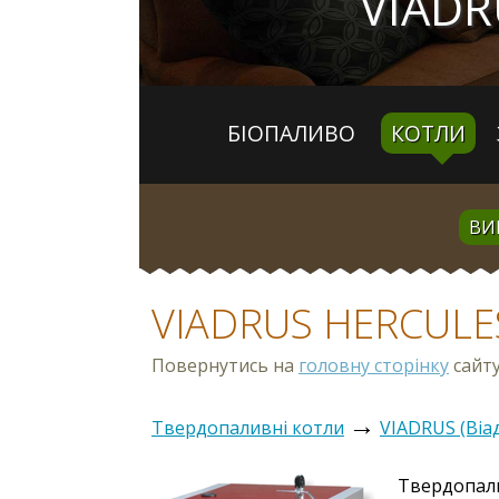
VIADR
БІОПАЛИВО
КОТЛИ
ВИ
VIADRUS HERCULES
Повернутись на
головну сторінку
сайту
→
Твердопаливні котли
VIADRUS (Віа
Твердопал