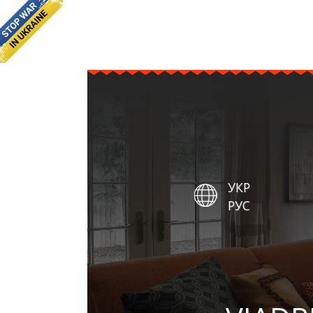
УКР
РУС