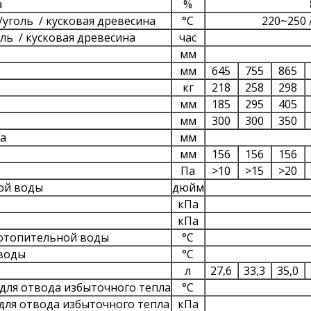
а
%
/
уголь
/ кусковая древесина
°C
220~250 
оль
/ кусковая древесина
час
мм
мм
645
755
865
кг
218
258
298
мм
185
295
405
мм
300
300
350
ва
мм
мм
156
156
156
Па
>10
>15
>20
ой воды
дюйм
кПа
кПа
 отопительной воды
°C
воды
°C
л
27,6
33,3
35,0
 для отвода избыточного тепла
°C
 для отвода избыточного тепла
кПа