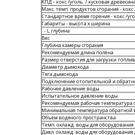
КПД -
кокс
/
уголь
/ кусковая древесин
Макс. темп. продуктов сгорания
-
кокс
Стандартное время горения
-
кокс
/
уг
Габариты - высота х ширина
- L глубина
Вес
Глубина
камеры сгорания
Рекомендуемая длина полена
Размер отверстия для загрузки топли
Диаметр дымохода
Тяга дымохода
Подключение отопительной и обратн
Рабочее давление воды
Испытательное давление воды
Рекомендуемая рабочая температура
Минимальная температура обратной 
Объем водяного пространства
Teмп. охлажд. воды для оборудования
Давл. охлажд. воды для оборудования