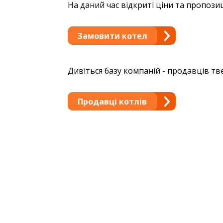
На даний час відкриті ціни та пропозиції
Замовити котел
Дивіться базу компаній - продавців тв
Продавці котлів