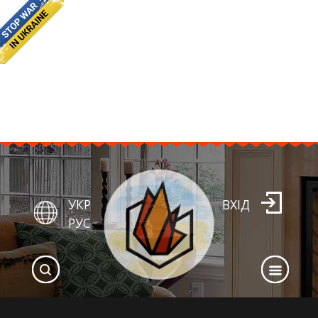
УКР
ВХІД
РУС