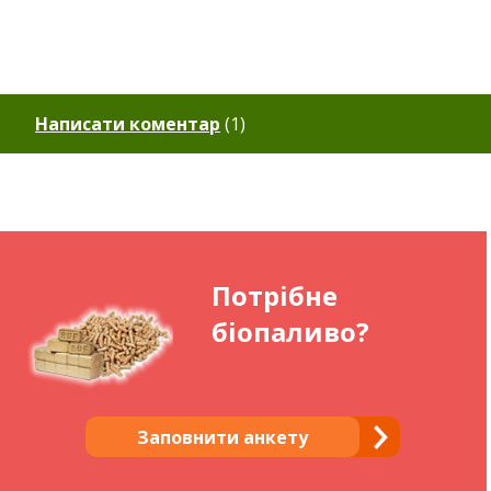
Написати коментар
(
1
)
Потрібне
біопаливо?
Заповнити анкету