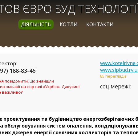
ТОВ ЄВРО БУД ТЕХНОЛОГІ
ДІЯЛЬНІСТЬ
КОТЛИ
КОНТАКТИ
ректор:
www.kotelrivne.
www.sipbud.rv.u
097) 188-83-46
85 переглядів
я повідомити, що знайшли
соц.мережі:
и компанії на порталі «Укрбіо». Дякуємо!
е важливо?
є проектування та будівництво енергозберігаючих бу
а обслуговування систем опалення,
кондиціонуванн
них джерел енергії сонячних коллекторів та теплов