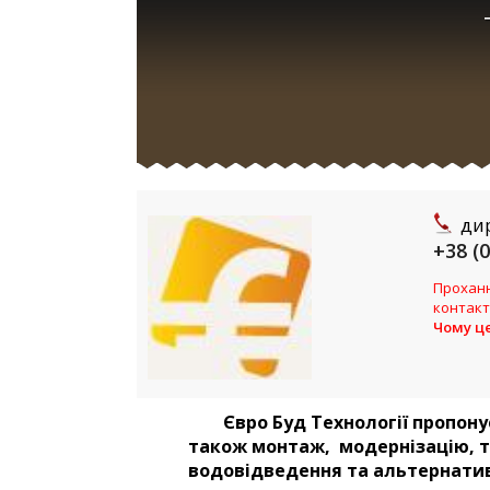
ди
+38 (
Проханн
контакт
Чому ц
Євро Буд Технології пропону
також монтаж, модернізацію, т
водовідведення та альтернатив