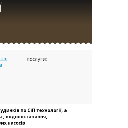
Ї
com,
послуги:
a
динків по СіП технології, а
я
, водопостачання,
их насосів