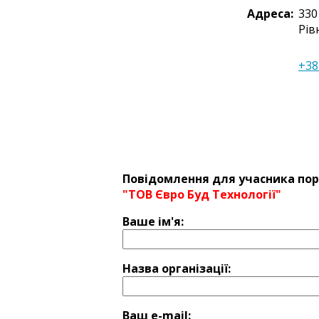
Адреса:
330
Рів
+38
Повідомлення для учасника пор
"ТОВ Євро Буд Технології"
Ваше ім'я:
Назва оргaнізації:
Ваш e-mail: