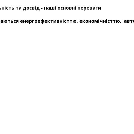
ність та досвід - наші основні переваги
чаються енергоефективністтю, економічністтю, авт