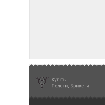
Купіть
Пелети, Брикети