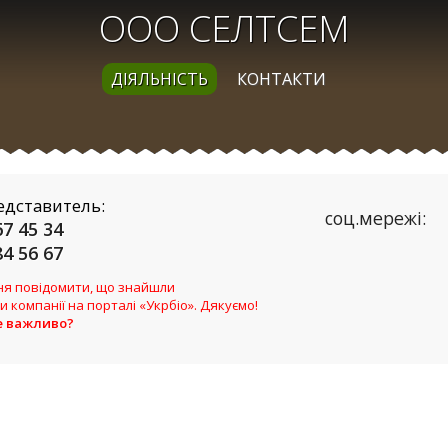
ООО СЕЛТСЕМ
ДІЯЛЬНІСТЬ
КОНТАКТИ
едставитель:
соц.мережі:
67 45 34
84 56 67
я повідомити, що знайшли
и компанії на порталі «Укрбіо». Дякуємо!
е важливо?