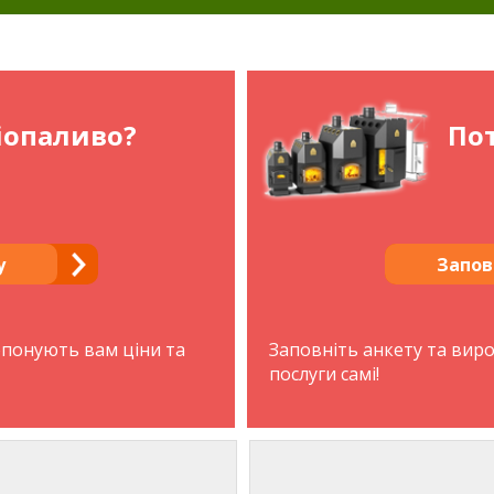
іопаливо?
Пот
у
Запов
опонують вам ціни та
Заповніть анкету та вир
послуги самі!