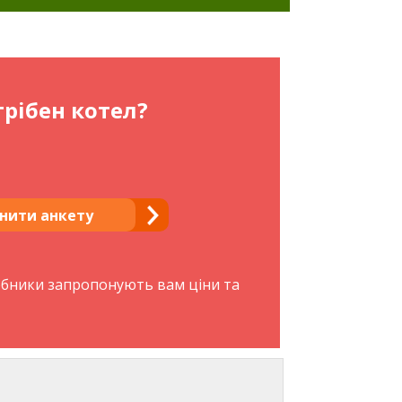
рібен котел?
нити анкету
обники запропонують вам ціни та