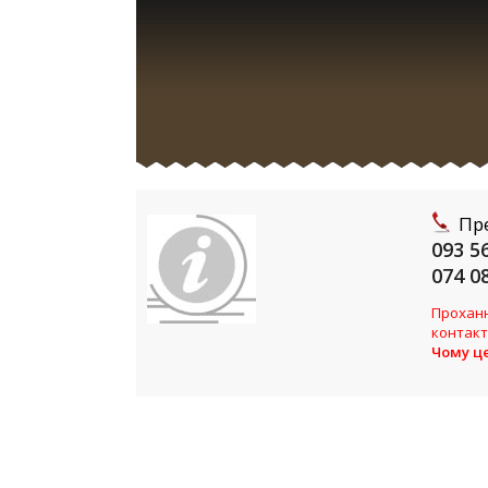
Пр
093 5
074 0
Проханн
контакт
Чому ц