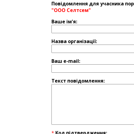
Повідомлення для учасника пор
"ООО Селтсем"
Ваше ім'я:
Назва оргaнізації:
Ваш e-mail:
Текст повідомлення:
*
Код підтвердження: