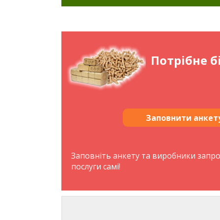
Потрібне б
Заповнити анкет
Заповніть анкету та виробники запр
послуги самі!