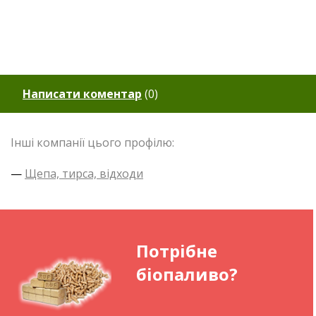
Написати коментар
(
0
)
Інші компанії цього профілю:
—
Щепа, тирса, відходи
Потрібне
біопаливо?