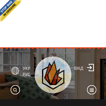
УКР
ВХІД
РУС