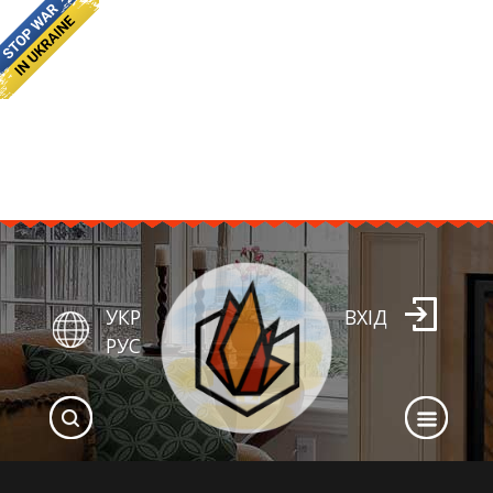
УКР
ВХІД
РУС