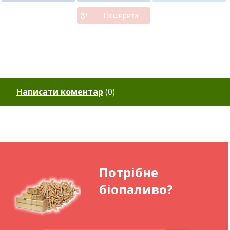
Поширити
Написати коментар
(
0
)
Потрібне
біопаливо?