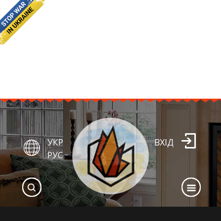
УКР
ВХІД
РУС