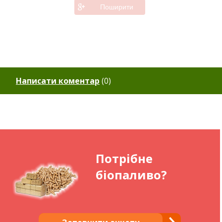
Поширити
Написати коментар
(
0
)
Потрібне
біопаливо?