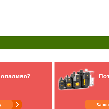
іопаливо?
Пот
у
Запов