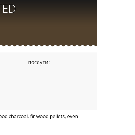
TED
послуги:
od charcoal, fir wood pellets, even