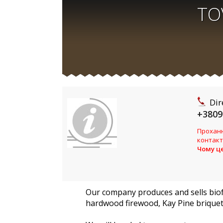
TO
Dir
+3809
Проханн
контакт
Чому ц
Our company produces and sells biofu
hardwood firewood, Kay Pine briquet