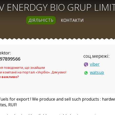
V ENERDGY BIO GRUP LIMI
ДІЯЛЬНІСТЬ
КОНТАКТИ
ektor:
соц.мережі:
97899566
viber
я повідомити, що знайшли
watsup
и компанії на порталі «Укрбіо». Дякуємо!
е важливо?
els for export ! We produce and sell such products : hardwo
tes, RUF!