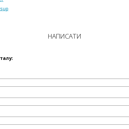
tsup
НАПИСАТИ
талу: