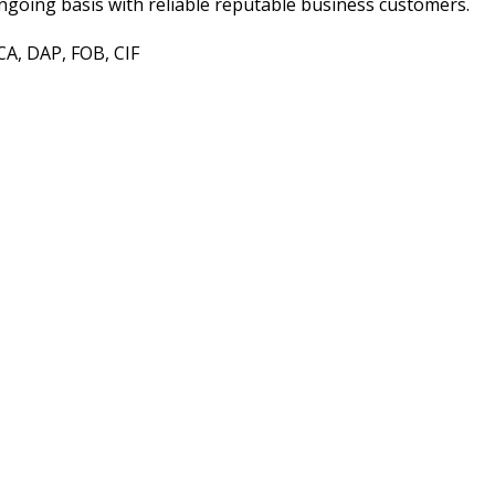
ngoing basis with reliable reputable business customers.
A, DAP, FOB, CIF