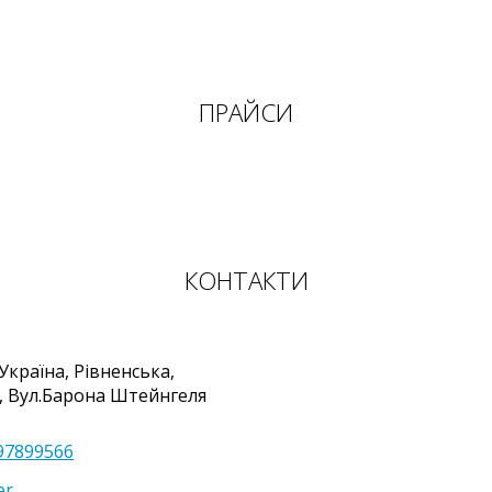
ПРАЙСИ
КОНТАКТИ
Україна
,
Рівненська,
,
Вул.Барона Штейнгеля
97899566
er