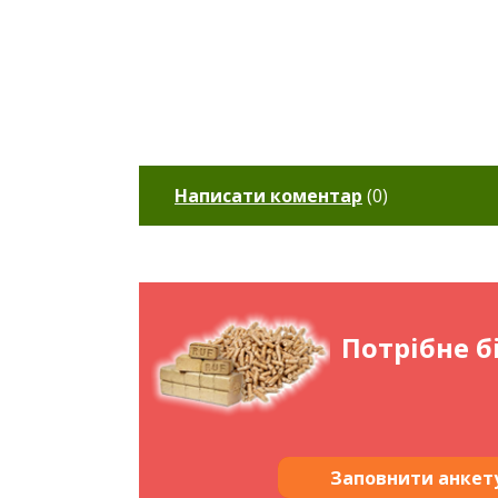
Написати коментар
(
0
)
Потрібне б
Заповнити анкет