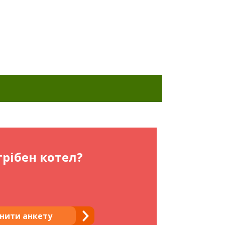
рібен котел?
нити анкету