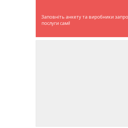
Заповніть анкету та виробники запр
послуги самі!