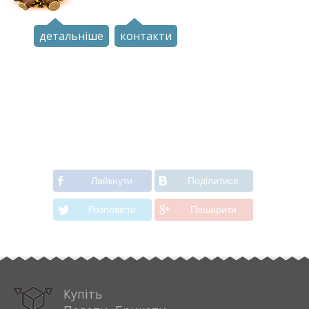
детальніше
контакти
Лайкнути
Подiлитися
Розповiсти
Поширити
Купіть