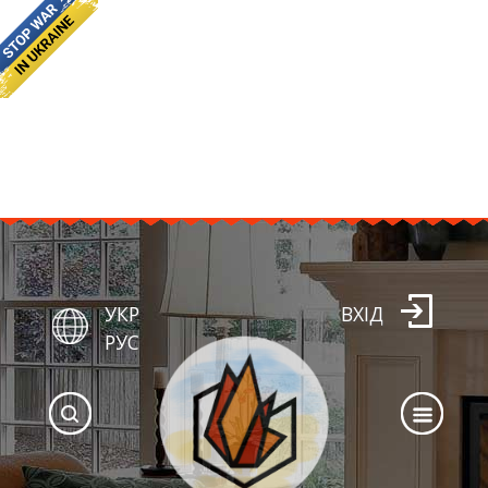
УКР
ВХІД
РУС