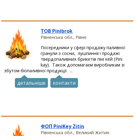
ТОВ Pinibrok
Рівненська обл., Рівне
Посередники у сфері продажу паливної
гранули з сосни, лушпиння і продажі
твердопаливних брикетів піні кей (Pini
kay). Також допомагаєм виробникам зі
збутом біопаливної продукції. ...
детальніше
контакти
ФОП PiniKey Zitin
Рівненська обл., Великий Житин