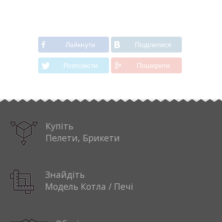
Лайкнути
Подiлитися
Розповiсти
Поширити
Купіть
Пелети, Брикети
Знайдіть
Модель Котла / Печі