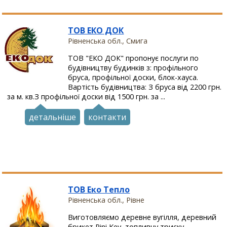
ТОВ ЕКО ДОК
Рівненська обл., Смига
ТОВ "ЕКО ДОК" пропонує послуги по
будівництву будинків з: профільного
бруса, профільної доски, блок-хауса.
Вартість будівництва: З бруса від 2200 грн.
за м. кв.З профільної доски від 1500 грн. за ...
детальніше
контакти
ТОВ Еко Тепло
Рівненська обл., Рівне
Виготовляємо деревне вугілля, деревний
брикет Pini Key, топливну триску ...