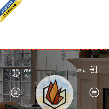
УКР
ВХІД
РУС