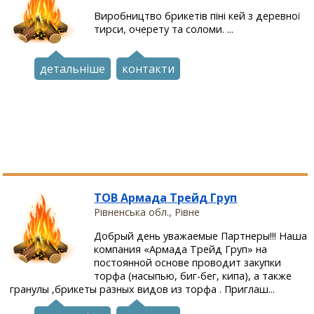
Виробництво брикетів піні кей з деревної
тирси, очерету та соломи. ...
детальніше
контакти
ТОВ Армада Трейд Груп
Рівненська обл., Рівне
Добрый день уважаемые Партнеры!!! Наша
компания «Армада Трейд Груп» на
постоянной основе проводит закупки
торфа (насыпью, биг-бег, кипа), а также
гранулы ,брикеты разных видов из торфа . Приглаш...