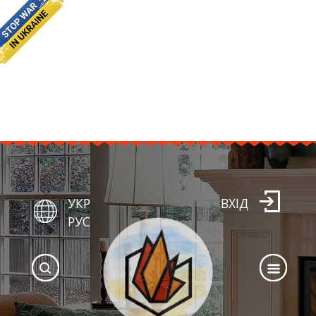
УКР
ВХІД
РУС