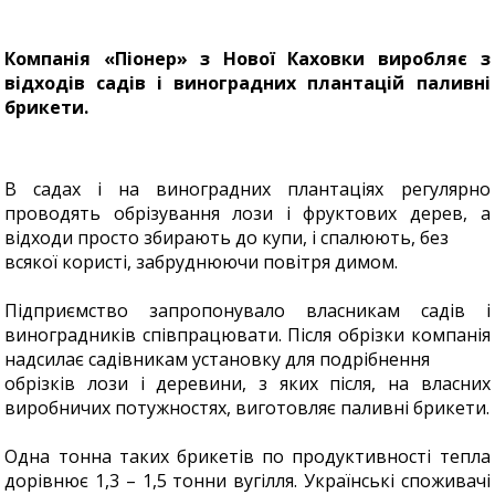
Компанія «Піонер» з Нової Каховки виробляє з
відходів садів і виноградних плантацій паливні
брикети.
В садах і на виноградних плантаціях регулярно
проводять обрізування лози і фруктових дерев, а
відходи просто збирають до купи, і спалюють, без
всякої користі, забруднюючи повітря димом.
Підприємство запропонувало власникам садів і
виноградників співпрацювати. Після обрізки компанія
надсилає садівникам установку для подрібнення
обрізків лози і деревини, з яких після, на власних
виробничих потужностях, виготовляє паливні брикети.
Одна тонна таких брикетів по продуктивності тепла
дорівнює 1,3 – 1,5 тонни вугілля. Українські споживачі