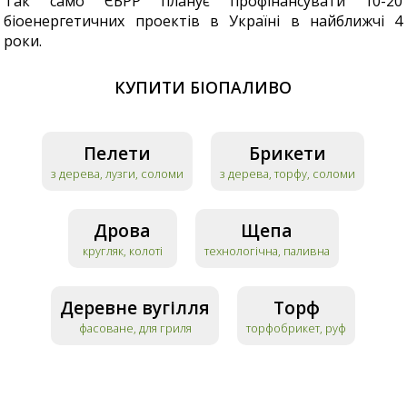
Так само ЄБРР планує профінансувати 10-20
біоенергетичних проектів в Україні в найближчі 4
роки.
КУПИТИ БІОПАЛИВО
Пелети
Брикети
з дерева, лузги, соломи
з дерева, торфу, соломи
Дрова
Щепа
кругляк, колоті
технологічна, паливна
Деревне вугілля
Торф
фасоване, для гриля
торфобрикет, руф