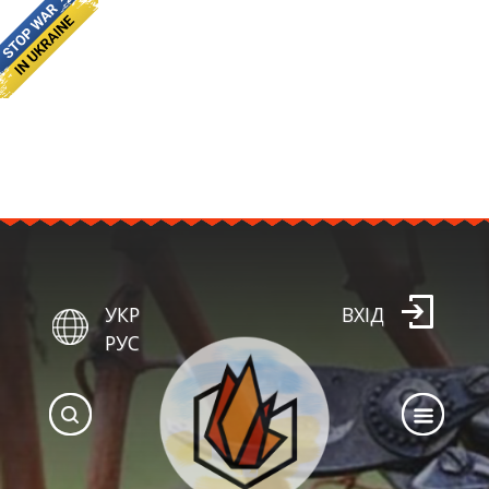
УКР
ВХІД
РУС