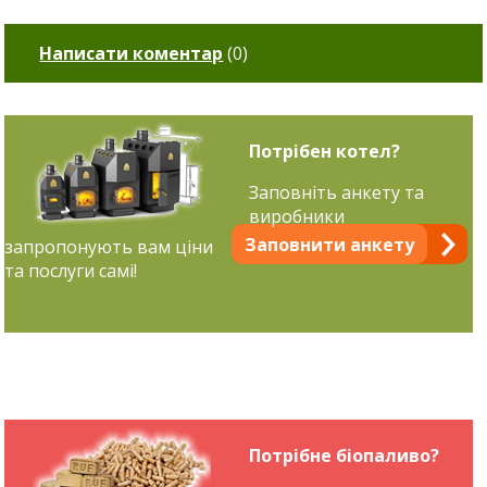
Написати коментар
(
0
)
Потрібен котел?
Заповніть анкету та
виробники
Заповнити анкету
запропонують вам ціни
та послуги самі!
Потрібне біопаливо?