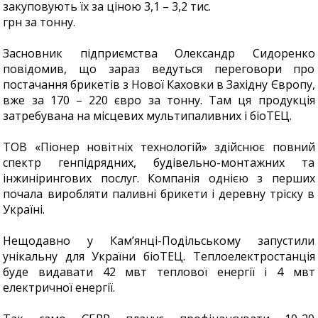
закуповують їх за ціною 3,1 – 3,2 тис.
грн за тонну.
Засновник підприємства Олександр Сидоренко
повідомив, що зараз ведуться переговори про
постачання брикетів з Нової Каховки в Західну Європу,
вже за 170 – 220 євро за тонну. Там ця продукція
затребувана на місцевих мультипаливних і біоТЕЦ.
ТОВ «Піонер новітніх технологій» здійснює повний
спектр генпідрядних, будівельно-монтажних та
інжинірингових послуг. Компанія однією з перших
почала виробляти паливні брикети і деревну тріску в
Україні.
Нещодавно у Кам’янці-Подільському запустили
унікальну для України біоТЕЦ. Теплоелектростанція
буде видавати 42 мвт теплової енергії і 4 мвт
електричної енергії.