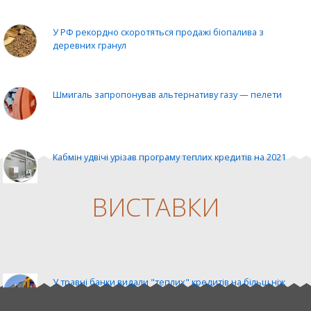
У РФ рекордно скоротяться продажі біопалива з
деревних гранул
Шмигаль запропонував альтернативу газу — пелети
Кабмін удвічі урізав програму теплих кредитів на 2021
ВИСТАВКИ
ЄС може дати теплий кредит на € 300 млн
%EXHIBITION_1%
У травні банки видали "теплих" кредитів на більш ніж
330 мільйонів