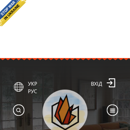
УКР
ВХІД
РУС