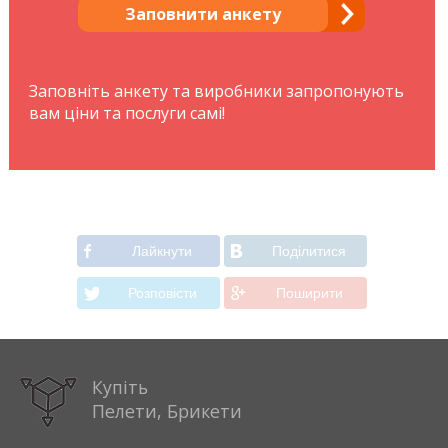
Заповнити анкету
Заповніть анкету та виробники запропонують
вам ціни та послуги самі!
Лайкнути
Подiлитися
Розповiсти
Поширити
Купіть
Пелети, Брикети