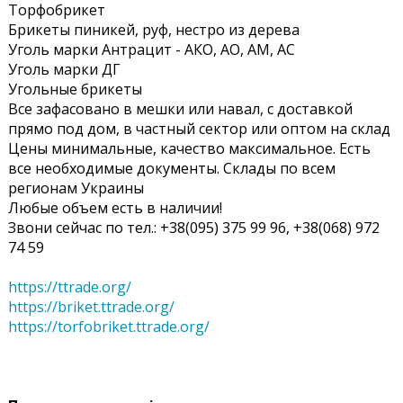
Торфобрикет
Брикеты пиникей, руф, нестро из дерева
Уголь марки Антрацит - АКО, АО, АМ, АС
Уголь марки ДГ
Угольные брикеты
Все зафасовано в мешки или навал, с доставкой
прямо под дом, в частный сектор или оптом на склад
Цены минимальные, качество максимальное. Есть
все необходимые документы. Склады по всем
регионам Украины
Любые объем есть в наличии!
Звони сейчас по тел.: +38(095) 375 99 96, +38(068) 972
74 59
https://ttrade.org/
https://briket.ttrade.org/
https://torfobriket.ttrade.org/