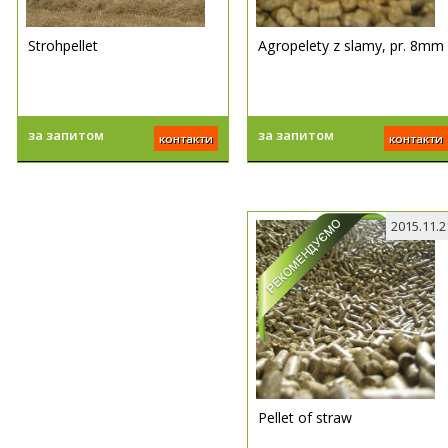
Strohpellet
Agropelety z slamy, pr. 8mm
за запитом
за запитом
контакти
контакти
2015.11.2
Pellet of straw