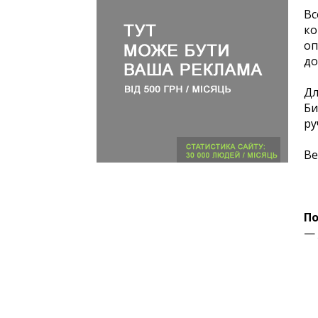
Вс
ко
оп
до
Дл
Би
ру
Ве
По
—