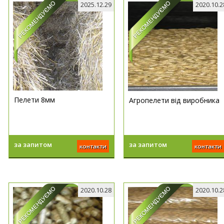
2025.12.29
2020.10.2
Пелети 8мм
Агропелети від виробника
за запитом
за запитом
контакти
контакти
2020.10.28
2020.10.2