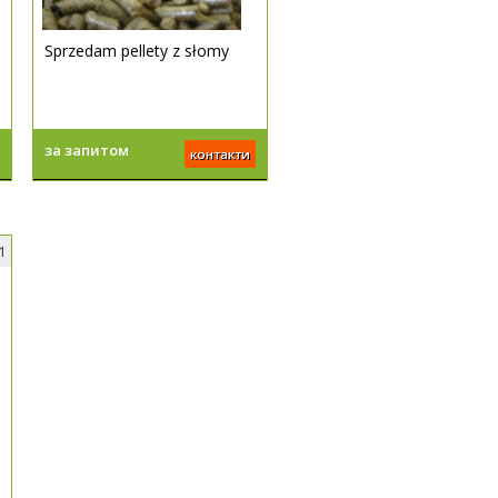
Sprzedam pellety z słomy
за запитом
контакти
1