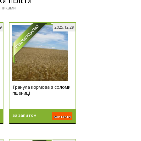
КИ ПЕЛЕТИ
бниками
9
2025.12.29
Гранула кормова з соломи
пшениці
за запитом
контакти