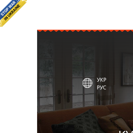
УКР
РУС