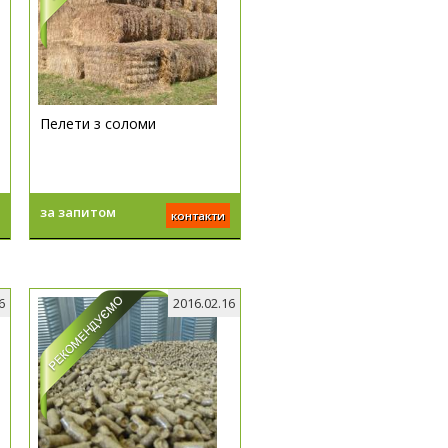
Пелети з соломи
за запитом
контакти
6
2016.02.16