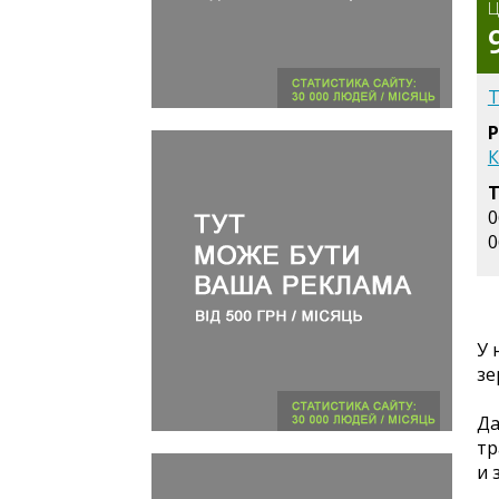
Ц
Т
Р
К
Т
0
0
У 
зе
Да
тр
и 