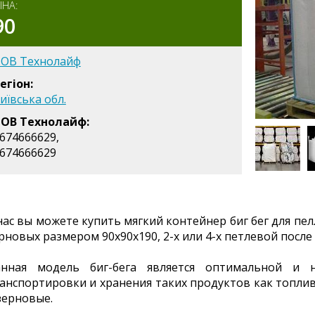
ІНА:
90
ОВ Технолайф
егіон:
иївська обл.
ОВ Технолайф:
674666629,
674666629
нас вы можете купить мягкий контейнер биг бег для пел
рновых размером 90х90х190, 2-х или 4-х петлевой после
нная модель биг-бега является оптимальной и н
анспортировки и хранения таких продуктов как топли
зерновые.