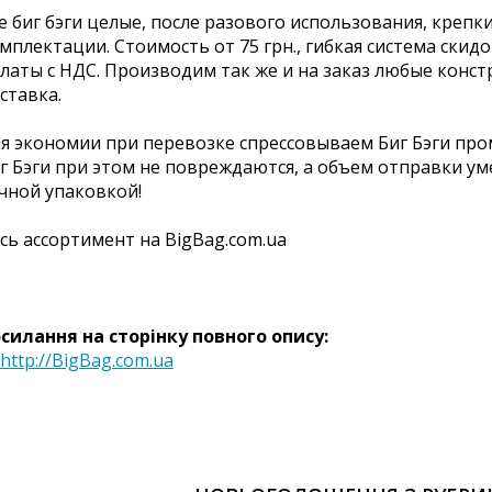
е биг бэги целые, после разового использования, крепки
мплектации. Стоимость от 75 грн., гибкая система скид
латы с НДС. Производим так же и на заказ любые конст
ставка.
я экономии при перевозке спрессовываем Биг Бэги пр
г Бэги при этом не повреждаются, а объем отправки уме
чной упаковкой!
сь ассортимент на BigBag.com.ua
силання на сторінку повного опису:
http://BigBag.com.ua