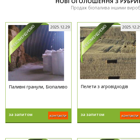
НОВІ ОГОЛОШЕННЯ З РУБРИ
Продаж біопалива іншими виро
2025.12.29
2025.12.2
Пелети з агровідходів
Паливні гранули, Біопаливо
за запитом
за запитом
контакти
контакти