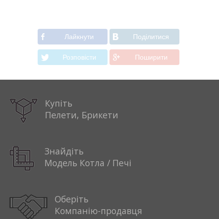
Лайкнути
Подiлитися
Розповiсти
Поширити
Купіть
Пелети, Брикети
Знайдіть
Модель Котла / Печі
Оберіть
Компанію-продавця