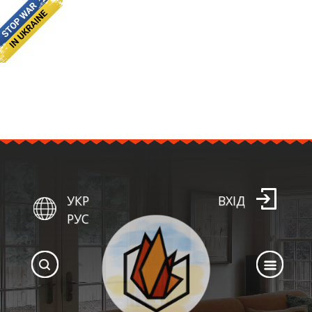
УКР
ВХІД
РУС