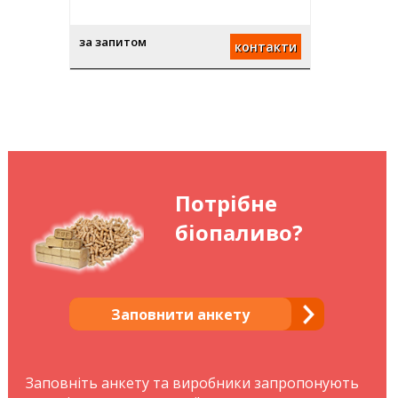
за запитом
контакти
Потрібне
біопаливо?
Заповнити анкету
Заповніть анкету та виробники запропонують