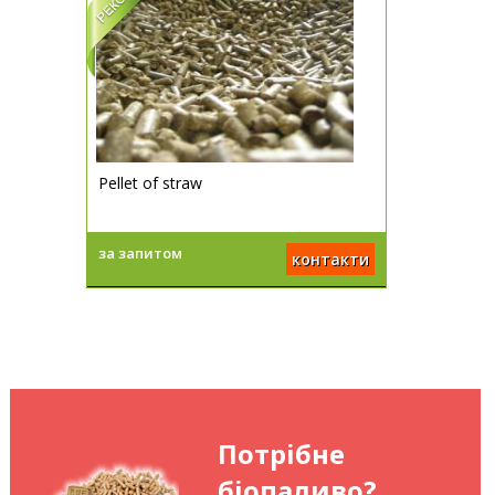
Pellet of straw
за запитом
контакти
Потрібне
біопаливо?