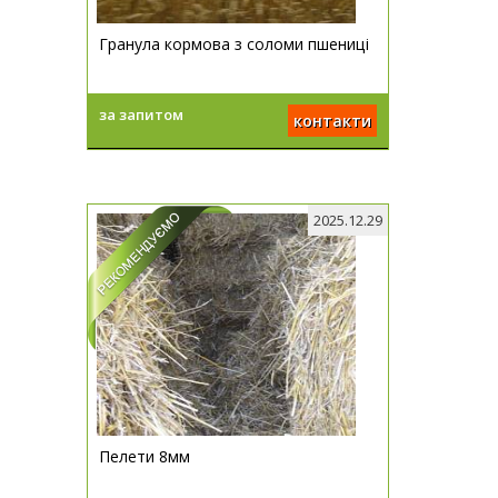
Гранула кормова з соломи пшениці
за запитом
контакти
2025.12.29
Пелети 8мм