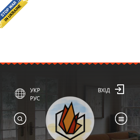
УКР
ВХІД
РУС