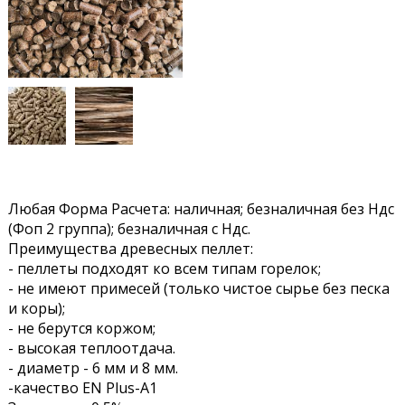
Любая Форма Расчета: наличная; безналичная без Ндс
(Фоп 2 группа); безналичная с Ндс.
Преимущества древесных пеллет:
- пеллеты подходят ко всем типам горелок;
- не имеют примесей (только чистое сырье без песка
и коры);
- не берутся коржом;
- высокая теплоотдача.
- диаметр - 6 мм и 8 мм.
-качество EN Plus-А1