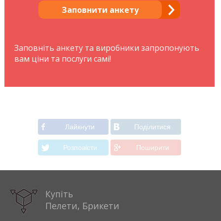
Заповнити анкету
Заповніть анкету та виробники запропонують
вам ціни та послуги самі!
Лайкнути
Подiлитися
Розповiсти
Поширити
Купіть
Пелети, Брикети