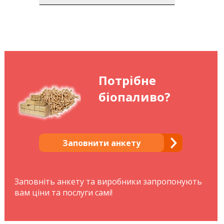
Потрібне
біопаливо?
Заповнити анкету
Заповніть анкету та виробники запропонують
вам ціни та послуги самі!