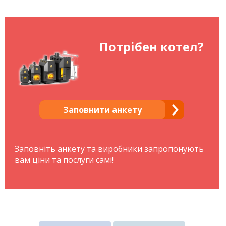
Потрібен котел?
Заповнити анкету
Заповніть анкету та виробники запропонують
вам ціни та послуги самі!