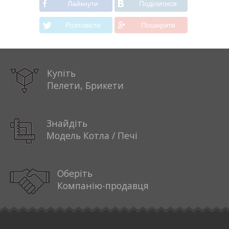
Лайкнути
Подiлитися
Розповiсти
Поширити
Купіть
Пелети, Брикети
Знайдіть
Модель Котла / Печі
Оберіть
Компанію-продавця