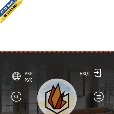
УКР
ВХІД
РУС