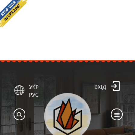
УКР
ВХІД
РУС