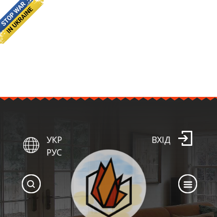
УКР
ВХІД
РУС