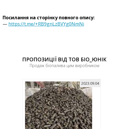
Посилання на сторінку повного опису:
—
https://t.me/+RB9gnLzBVYg0NmNi
ПРОПОЗИЦІЇ ВІД ТОВ БІО_ЮНІК
Продаж біопалива цим виробником
2023.09.04