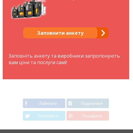
Заповнити анкету
Заповніть анкету та виробники запропонують
вам ціни та послуги самі!
Лайкнути
Подiлитися
Розповiсти
Поширити