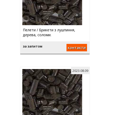
Пелети / Брикети з лушпиння,
дерева, соломи.
за запитом
контакти
2023.08.09