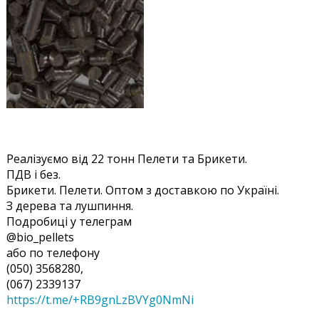
Реалізуємо від 22 тонн Пелети та Брикети.
ПДВ і без.
Брикети. Пелети. Оптом з доставкою по Україні.
З дерева та лушпиння.
Подробиці у телеграм
@bio_pellets
або по телефону
(050) 3568280,
(067) 2339137
https://t.me/+RB9gnLzBVYg0NmNi