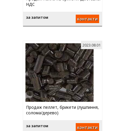
НДС
за запитом
контакти
2023.08.01
Продаж пеллет, брикети (лушпиння,
солома/дерево)
за запитом
контакти