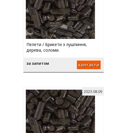
Пелети / Брикети з лушпиння,
дерева, соломи.
за запитом
контакти
2023.08.09