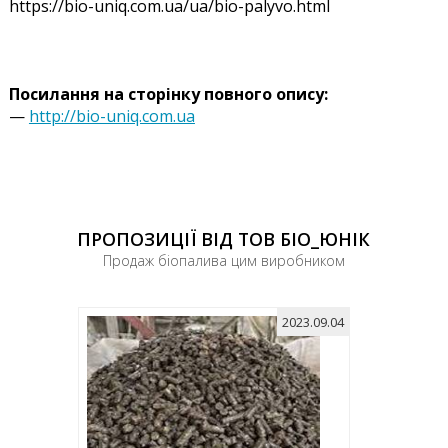
https://bio-uniq.com.ua/ua/bio-palyvo.html
Посилання на сторінку повного опису:
—
http://bio-uniq.com.ua
ПРОПОЗИЦІЇ ВІД ТОВ БІО_ЮНІК
Продаж біопалива цим виробником
2023.09.04