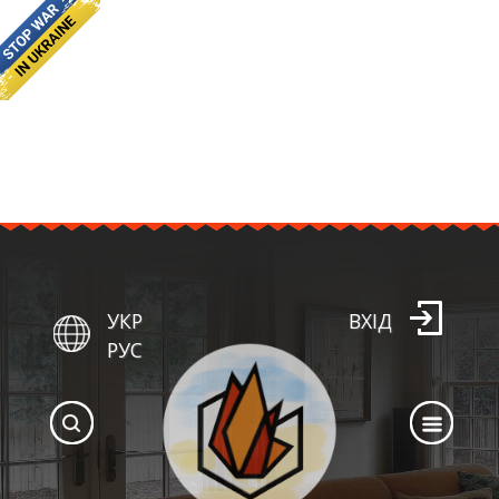
УКР
ВХІД
РУС