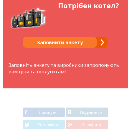
Потрібен котел?
Заповнити анкету
Заповніть анкету та виробники запропонують
вам ціни та послуги самі!
Лайкнути
Подiлитися
Розповiсти
Поширити