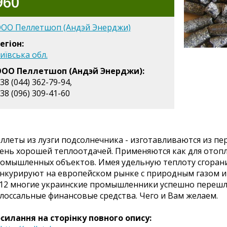
960
ОО Пеллетшоп (Андэй Энерджи)
егіон:
иївська обл.
ОО Пеллетшоп (Андэй Энерджи):
38 (044) 362-79-94,
38 (096) 309-41-60
ллеты из лузги подсолнечника - изготавливаются из пе
ень хорошей теплоотдачей. Применяются как для отопл
омышленных объектов. Имея удельную теплоту сгорани
нкурируют на европейском рынке с природным газом и 
12 многие украинские промышленники успешно перешли
лоссальные финансовые средства. Чего и Вам желаем.
силання на сторінку повного опису: