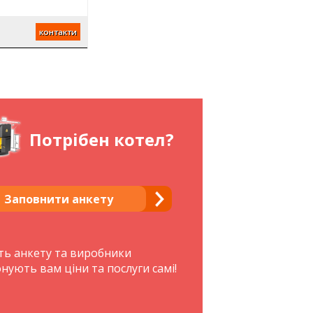
м
контакти
Потрібен котел?
Заповнити анкету
ть анкету та виробники
нують вам ціни та послуги самі!