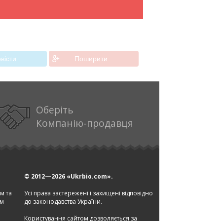
вiсти
Поширити
Оберіть
Компанію-продавця
© 2012—2026
«Ukrbio.com».
ом та
Усі права застережені і захищені відповідно
ам
до законодавства України.
Користування сайтом дозволяється за