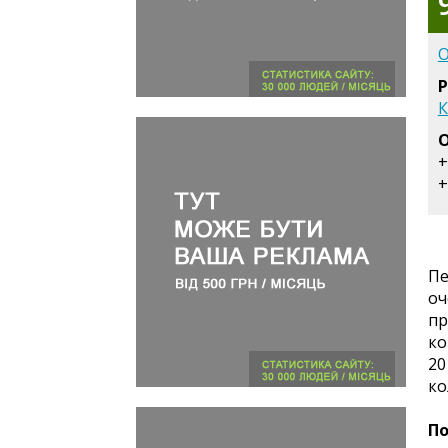
О
Р
К
О
+
+
Пе
оч
пр
ко
20
ко
По