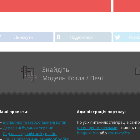
Лайкнути
Подiлитися
Розпо
Знайдіть
Модель Котла / Печі
Наші проекти:
Адміністрація порталу:
—
Біопаливо та твердопаливні котли
По усіх питаннях співпраці з сайт
розміщення реклами
:
пишіть н
—
Дерев'яні будинки України
bio@ukr.bio
або
контактуйте
—
Сад та ландшафтний дизайн
—
Дошка оголошень деревообробки