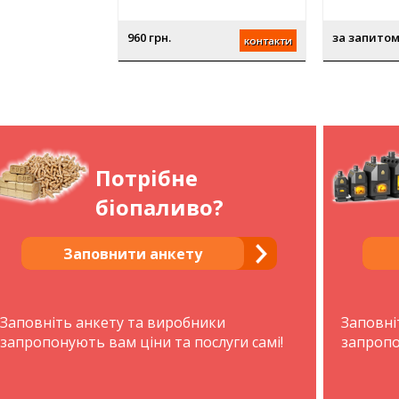
960 грн.
за запито
контакти
Потрібне
біопаливо?
Заповнити анкету
Заповніть анкету та виробники
Заповні
запропонують вам ціни та послуги самі!
запропо