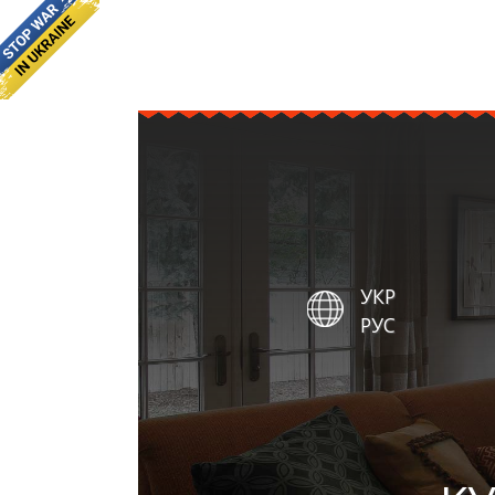
УКР
РУС