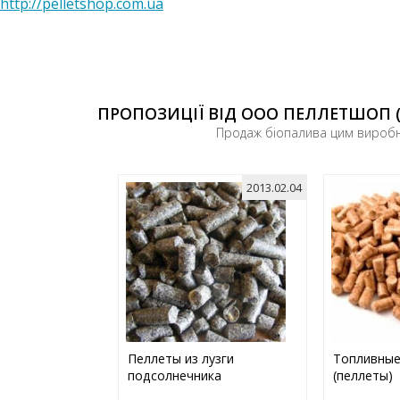
http://pelletshop.com.ua
ПРОПОЗИЦІЇ ВІД ООО ПЕЛЛЕТШОП 
Продаж біопалива цим вироб
2013.02.04
Пеллеты из лузги
Топливные
подсолнечника
(пеллеты)