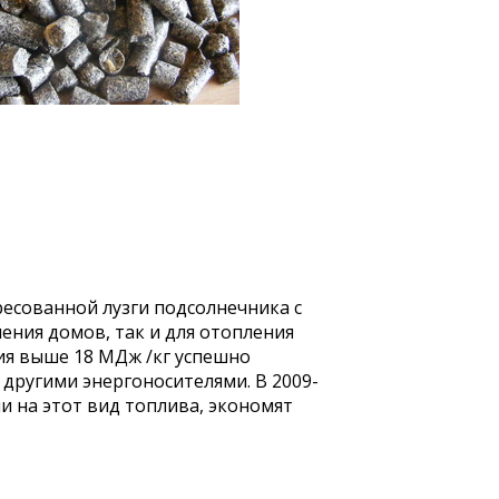
ресованной лузги подсолнечника с
ения домов, так и для отопления
я выше 18 МДж /кг успешно
другими энергоносителями. В 2009-
 на этот вид топлива, экономят