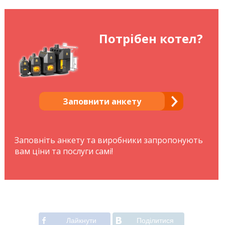
Потрібен котел?
Заповнити анкету
Заповніть анкету та виробники запропонують
вам ціни та послуги самі!
Лайкнути
Подiлитися