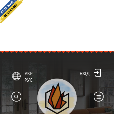
УКР
ВХІД
РУС