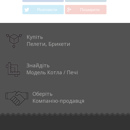
Розповiсти
Поширити
Купіть
Пелети, Брикети
Знайдіть
Модель Котла / Печі
Оберіть
Компанію-продавця