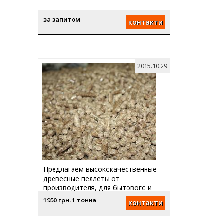
за запитом
контакти
2015.10.29
Предлагаем высококачественные
древесные пеллеты от
производителя, для бытового и
промышленного испол
1950 грн. 1 тонна
контакти