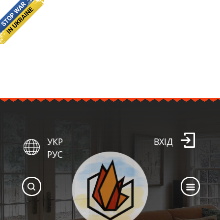
УКР
ВХІД
РУС