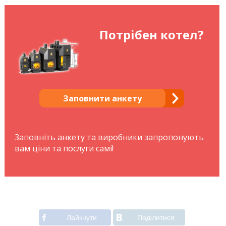
Потрібен котел?
Заповнити анкету
Заповніть анкету та виробники запропонують
вам ціни та послуги самі!
Лайкнути
Подiлитися