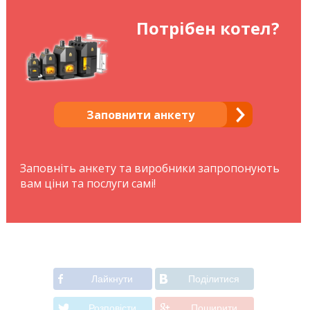
Потрібен котел?
Заповнити анкету
Заповніть анкету та виробники запропонують
вам ціни та послуги самі!
Лайкнути
Подiлитися
Розповiсти
Поширити