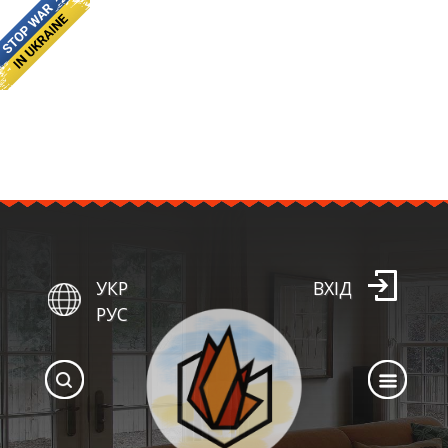
УКР
ВХІД
РУС