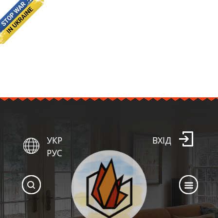
УКР
ВХІД
РУС