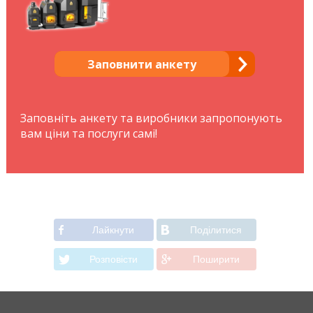
Заповнити анкету
Заповніть анкету та виробники запропонують
вам ціни та послуги самі!
Лайкнути
Подiлитися
Розповiсти
Поширити