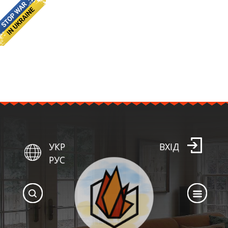
УКР
ВХІД
РУС