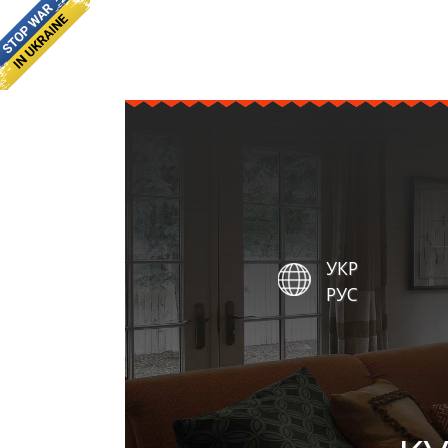
УКР
РУС