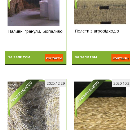
Пелети з агровідходів
Паливні гранули, Біопаливо
за запитом
за запитом
контакти
контакти
2025.12.29
2020.10.2