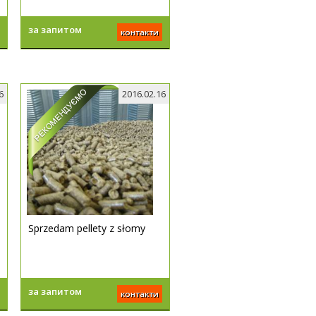
за запитом
контакти
6
2016.02.16
Sprzedam pellety z słomy
за запитом
контакти