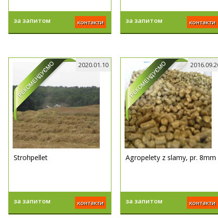
за запитом
за запитом
контакти
контакти
2020.01.10
2016.09.2
Strohpellet
Agropelety z slamy, pr. 8mm
за запитом
за запитом
контакти
контакти