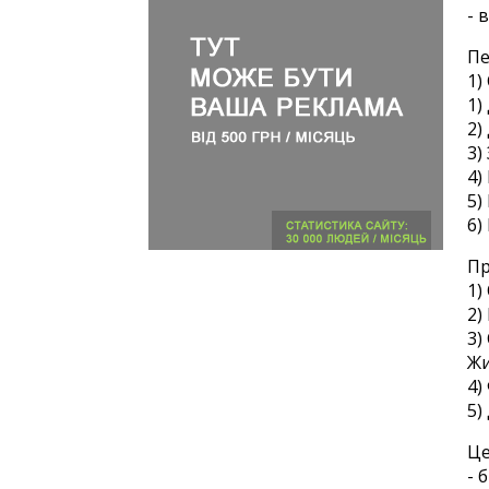
- 
Пе
1)
1)
2)
3)
4)
5)
6)
Пр
1)
2)
3)
Жи
4)
5)
Це
- 