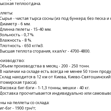
высокая теплоотдача.
ллеты:
 Сырье - чистая тырса сосны (из под бункера; без песка и 
 Диаметр - 6 мм.
 Длинна пелеты - 15-40 мм.
 Зольность - 0,7 %.
 Влажность - 8 %.
 Плотность - 650 кг/м3.
 Высшая теплота сгорания, ккал/кг - 4700-4800.
оизводство:
 Объем производства в месяц - 200 - 250 тонн.
 В наличии на складе есть всегда не менее 50 тонн прод
 Склад находится в 12 км от Киева, Киево-Святошинский
томирская трасса).
 Фасовка: биг-бэги - 1-1,3 тонны, мешки - 40 кг.
 Доставка просчитывается индивидуально или самовывоз
ны на пеллеты со склада:
биг-бэг - 1900 грн/т;