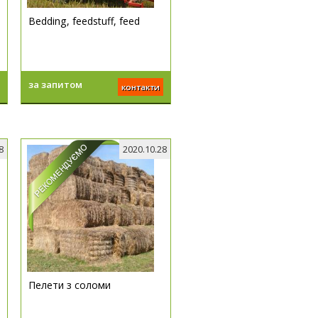
Bedding, feedstuff, feed
за запитом
контакти
8
2020.10.28
Пелети з соломи