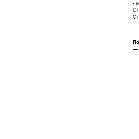
- 
Ст
Оп
По
—