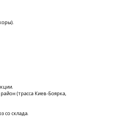
коры).
укции.
 район (трасса Киев-Боярка,
 со склада.