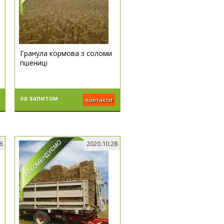
Гранула кормова з соломи
пшениці
за запитом
контакти
8
2020.10.28