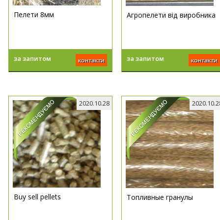
Пелети 8мм
Агропелети від виробника
за запитом
за запитом
контакти
контакти
2020.10.28
2020.10.2
Buy sell pellets
Топливные гранулы