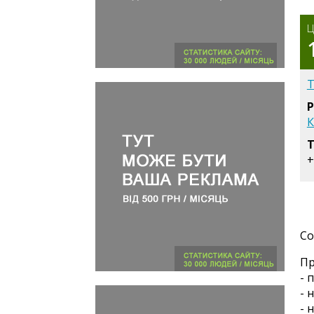
Ц
Т
Р
К
Т
+
Со
Пр
- 
- 
- 